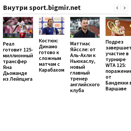
Внутри sport.bigmir.net
Костюк:
Подрез
Маттиас
Реал
Динамо
завершае
Яйссле: от
готовит 125-
готово к
участие в
Аль-Ахли к
миллионный
сложным
турнире
Ньюкаслу,
трансфер
матчам с
WTA 125:
новый
Яна
Карабахом
поражени
главный
Дьоманде
от
тренер
из Лейпцига
Бандекки 
английского
Варшаве
клуба