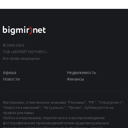
© 2000-2024,
ТОВ «КЕПРЕЙТ ПАРТНЕРС».
Все права защищены.
Афиша
Недвижимость
Новости
Финансы
Материалы, отмеченные знаками "Реклама", "PR", "Спецпроект",
"Новости компаний", "Актуально", "Промо", публикуются на
правах рекламы.
Любое копирование, перепечатка и воспроизведение
фотографических произведений и/или аудиовизуальных
произведений правообладателя Getty Images - строго