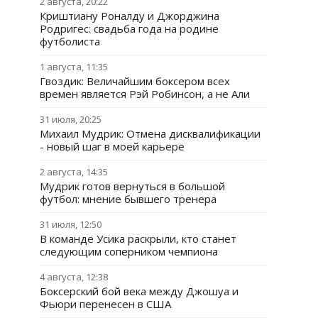
2 августа, 20:22
Криштиану Роналду и Джорджина
Родригес: свадьба года на родине
футболиста
1 августа, 11:35
Гвоздик: Величайшим боксером всех
времен является Рэй Робинсон, а не Али
31 июля, 20:25
Михаил Мудрик: Отмена дисквалификации
- новый шаг в моей карьере
2 августа, 14:35
Мудрик готов вернуться в большой
футбол: мнение бывшего тренера
31 июля, 12:50
В команде Усика раскрыли, кто станет
следующим соперником чемпиона
4 августа, 12:38
Боксерский бой века между Джошуа и
Фьюри перенесен в США