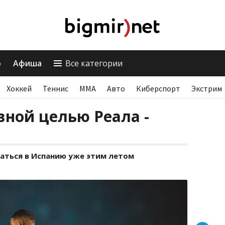
о
Афиша
Все категории
Хоккей
Теннис
ММА
Авто
Киберспорт
Экстрим
вной целью Реала -
ться в Испанию уже этим летом