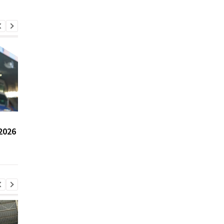
Мбаппе стал самым
ПСЖ интересуется
2026
дорогим игроком по
хавбеком Манчестер
версии Transfermarkt
Юнайтед