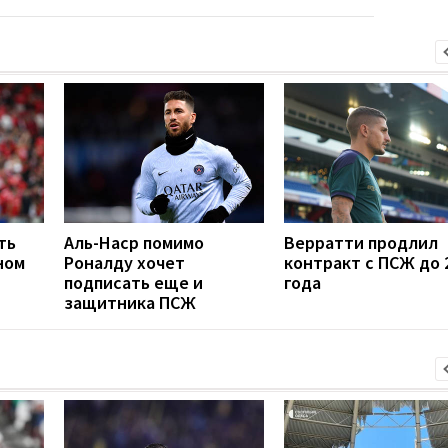
ть
Аль-Наср помимо
Верратти продлил
ном
Роналду хочет
контракт с ПСЖ до 
подписать еще и
года
защитника ПСЖ