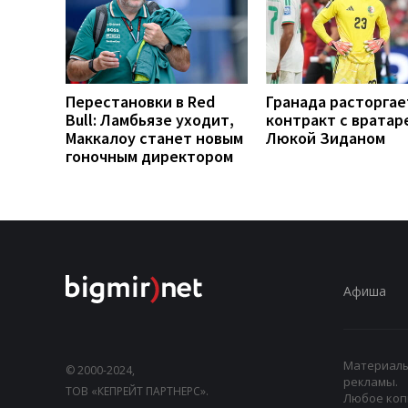
Перестановки в Red
Гранада расторгае
Bull: Ламбьязе уходит,
контракт с вратар
Маккалоу станет новым
Люкой Зиданом
гоночным директором
Афиша
Материалы,
© 2000-2024,
рекламы.
ТОВ «КЕПРЕЙТ ПАРТНЕРС».
Любое коп