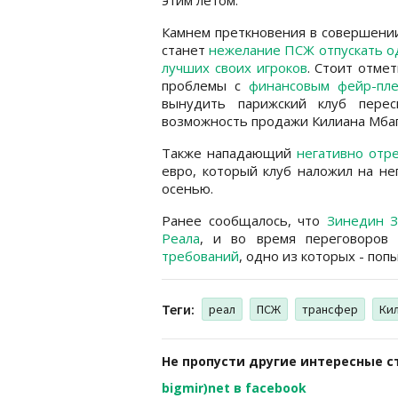
Камнем преткновения в совершени
станет
нежелание ПСЖ отпускать о
лучших своих игроков
. Стоит отмет
проблемы с
финансовым фейр-пл
вынудить парижский клуб перес
возможность продажи Килиана Мба
Также нападающий
негативно отр
евро, который клуб наложил на не
осенью.
Ранее сообщалось, что
Зинедин З
Реала
, и во время переговоро
требований
, одно из которых - поп
Теги:
реал
ПСЖ
трансфер
Ки
Не пропусти другие интересные с
bigmir)net в facebook