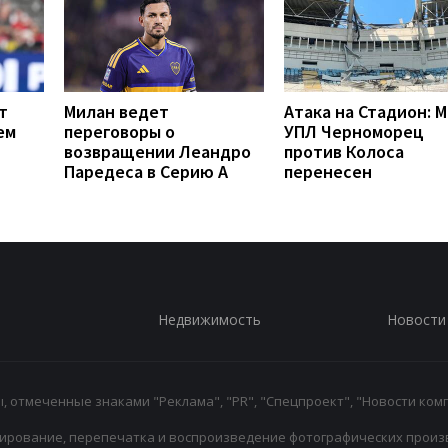
т
Милан ведет
Атака на Стадион: 
ем
переговоры о
УПЛ Черноморец
возвращении Леандро
против Колоса
Паредеса в Серию А
перенесен
Недвижимость
Новости
 отмеченные знаками "Реклама", "PR", "Спецпроект", "Новости комп
ирование, перепечатка и воспроизведение фотографических произ