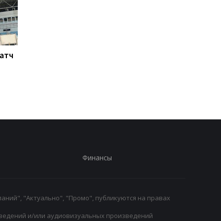
Матч
Ливерпуль готовит 115
Россия атакует Одес
млн евро за Барколя:
Стадион Черноморе
начало переговоров с
поврежден, есть
ПСЖ
пострадавшие
Финансы
аний", "Актуально", "Промо", публикуются на правах
ведений и/или аудиовизуальных произведений