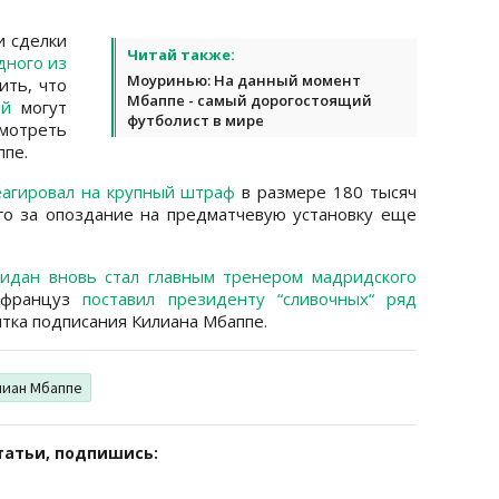
и сделки
Читай также:
дного из
Моуринью: На данный момент
ить, что
Мбаппе - самый дорогостоящий
ей
могут
футболист в мире
мотреть
ппе.
еагировал на крупный штраф
в размере 180 тысяч
го за опоздание на предматчевую установку еще
идан вновь стал главным тренером мадридского
в француз
поставил президенту “сливочных“ ряд
ытка подписания Килиана Мбаппе.
лиан Мбаппе
татьи, подпишись: