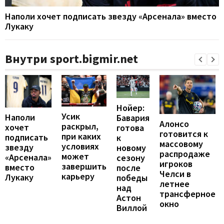
Наполи хочет подписать звезду «Арсенала» вместо
Лукаку
Внутри sport.bigmir.net
Нойер:
Усик
Наполи
Бавария
Алонсо
раскрыл,
хочет
готова
готовится к
при каких
подписать
к
массовому
условиях
звезду
новому
распродаже
может
«Арсенала»
сезону
игроков
завершить
вместо
после
Челси в
карьеру
Лукаку
победы
летнее
над
трансферное
Астон
окно
Виллой