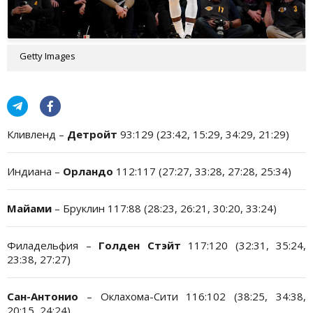
Getty Images
Кливленд –
Детройт
93:129 (23:42, 15:29, 34:29, 21:29)
Индиана –
Орландо
112:117 (27:27, 33:28, 27:28, 25:34)
Майами
– Бруклин 117:88 (28:23, 26:21, 30:20, 33:24)
Филадельфия –
Голден Стэйт
117:120 (32:31, 35:24,
23:38, 27:27)
Сан-Антонио
– Оклахома-Сити 116:102 (38:25, 34:38,
20:15, 24:24)