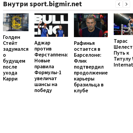
Внутри sport.bigmir.net
Голден
Тарас
Аджар
Рафинья
Стейт
Шелест
против
остается в
задумался
Путь к
Ферстаппена:
Барселоне:
о
Титулу
Новые
Флик
будущем
Internat
правила
подтвердил
после
Формулы-1
продолжение
ухода
увеличат
карьеры
Карри
шансы на
бразильца в
победу
клубе