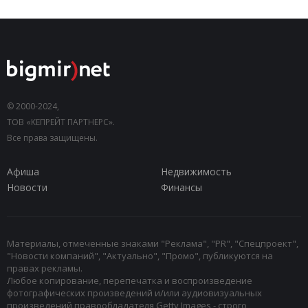
© 2000-2024,
ТОВ «КЕПРЕЙТ ПАРТНЕРС».
Все права защищены.
Афиша
Недвижимость
Новости
Финансы
Материалы, отмеченные знаками "Реклама", "PR", "Спецпроект",
"Новости компаний", "Актуально", "Промо", публикуются на
правах рекламы.
Любое копирование, перепечатка и воспроизведение
фотографических произведений и/или аудиовизуальных
произведений правообладателя Getty Images - строго