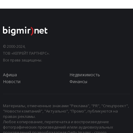
© 2000-2024,
ТОВ «КЕПРЕЙТ ПАРТНЕРС».
Все права защищены.
Афиша
Недвижимость
Новости
Финансы
Материалы, отмеченные знаками "Реклама", "PR", "Спецпроект",
"Новости компаний", "Актуально", "Промо", публикуются на
правах рекламы.
Любое копирование, перепечатка и воспроизведение
фотографических произведений и/или аудиовизуальных
произведений правообладателя Getty Images - строго