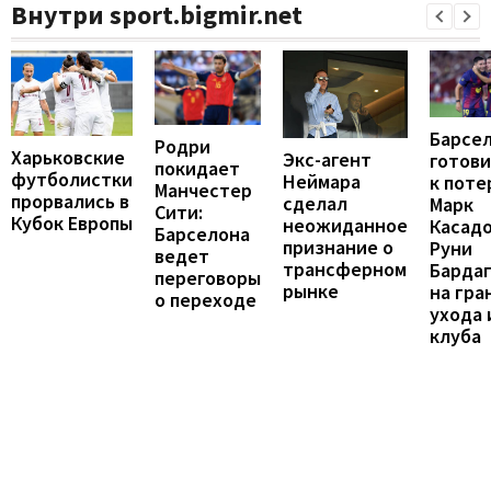
Внутри sport.bigmir.net
Барсе
Родри
Харьковские
Экс-агент
готови
покидает
футболистки
Неймара
к поте
Манчестер
прорвались в
сделал
Марк
Сити:
Кубок Европы
неожиданное
Касадо
Барселона
признание о
Руни
ведет
трансферном
Барда
переговоры
рынке
на гра
о переходе
ухода 
клуба