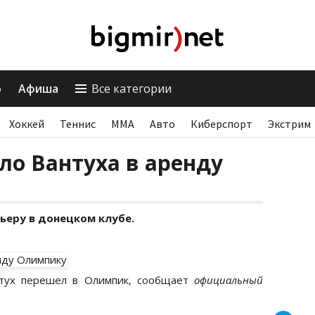
о
Афиша
Все категории
Хоккей
Теннис
ММА
Авто
Киберспорт
Экстрим
о Вантуха в аренду
еру в донецком клубе.
тух перешел в Олимпик, сообщает
официальный