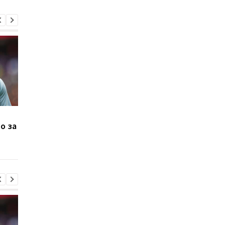
Манор Соломон готов к
Левый Берег и Кудр
о за
переходу из
не определили
Тоттенхэма в Вест Хэм
победителя