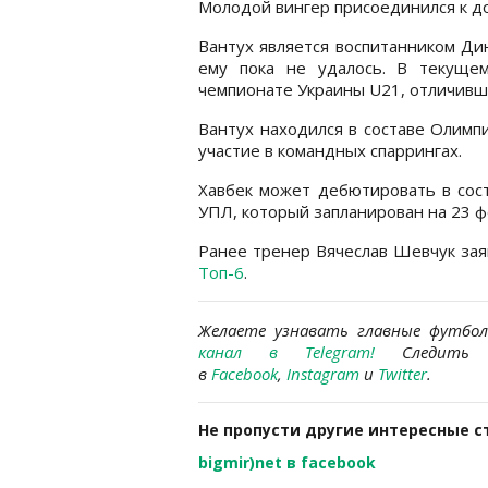
Молодой вингер присоединился к до
Вантух является воспитанником Ди
ему пока не удалось. В текуще
чемпионате Украины U21, отличивш
Вантух находился в составе Олимп
участие в командных спаррингах.
Хавбек может дебютировать в сост
УПЛ, который запланирован на 23 ф
Ранее тренер Вячеслав Шевчук зая
Топ-6
.
Желаете узнавать главные футбо
канал в Telegram
!
Следить 
в
Facebook
,
Instagram
и
Twitter
.
Не пропусти другие интересные с
bigmir)net в facebook