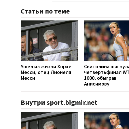
Статьи по теме
Ушел из жизни Хорхе
Свитолина шагнула
Месси, отец Лионеля
четвертьфинал W
Месси
1000, обыграв
Анисимову
Внутри sport.bigmir.net