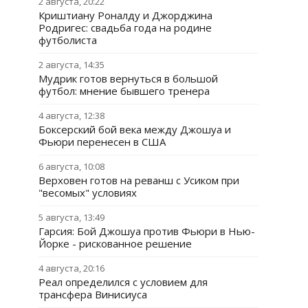
2 августа, 20:22
Криштиану Роналду и Джорджина
Родригес: свадьба года на родине
футболиста
2 августа, 14:35
Мудрик готов вернуться в большой
футбол: мнение бывшего тренера
4 августа, 12:38
Боксерский бой века между Джошуа и
Фьюри перенесен в США
6 августа, 10:08
Верховен готов на реванш с Усиком при
"весомых" условиях
5 августа, 13:49
Гарсия: Бой Джошуа против Фьюри в Нью-
Йорке - рискованное решение
4 августа, 20:16
Реал определился с условием для
трансфера Винисиуса