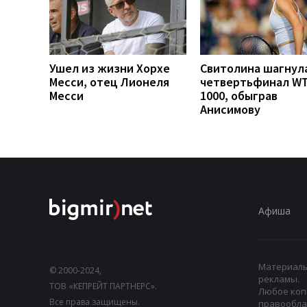
Ушел из жизни Хорхе
Свитолина шагнула
Месси, отец Лионеля
четвертьфинал W
Месси
1000, обыграв
Анисимову
Афиша
Материалы,
© 2000-2024,
рекламы.
ТОВ «КЕПРЕЙТ ПАРТНЕРС».
Любое коп
Все права защищены.
правооблад