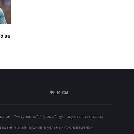
Манор Соломон готов к
Левый Берег и Кудр
о за
переходу из
не определили
Тоттенхэма в Вест Хэм
победителя
Финансы
аний", "Актуально", "Промо", публикуются на правах
ведений и/или аудиовизуальных произведений