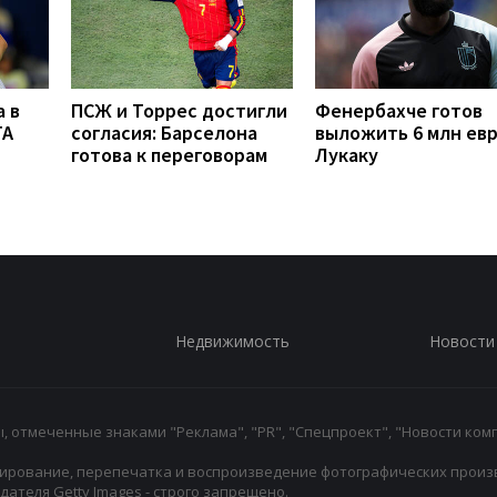
 в
ПСЖ и Торрес достигли
Фенербахче готов
TA
согласия: Барселона
выложить 6 млн евр
готова к переговорам
Лукаку
Недвижимость
Новости
 отмеченные знаками "Реклама", "PR", "Спецпроект", "Новости комп
ирование, перепечатка и воспроизведение фотографических произ
ателя Getty Images - строго запрещено.