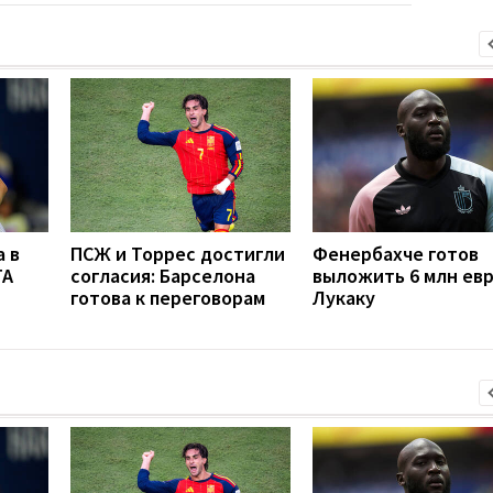
 в
ПСЖ и Торрес достигли
Фенербахче готов
TA
согласия: Барселона
выложить 6 млн евр
готова к переговорам
Лукаку