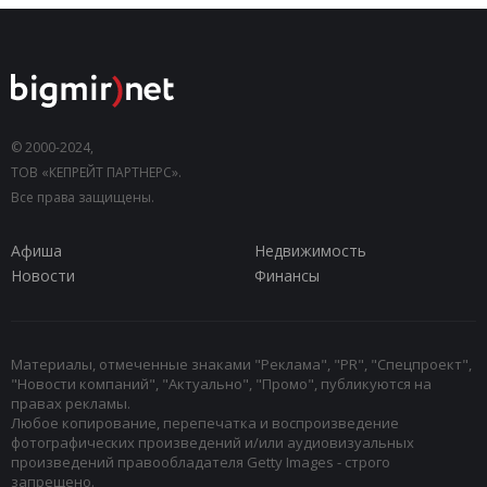
© 2000-2024,
ТОВ «КЕПРЕЙТ ПАРТНЕРС».
Все права защищены.
Афиша
Недвижимость
Новости
Финансы
Материалы, отмеченные знаками "Реклама", "PR", "Спецпроект",
"Новости компаний", "Актуально", "Промо", публикуются на
правах рекламы.
Любое копирование, перепечатка и воспроизведение
фотографических произведений и/или аудиовизуальных
произведений правообладателя Getty Images - строго
запрещено.