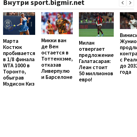
Внутри sport.bigmir.net
Винис
Микки ван
Марта
Жунио
Милан
де Вен
Костюк
продл
отвергает
остается в
пробивается
контр
предложение
Тоттенхэме,
в 1/8 финала
с Реал
Галатасарая:
отказав
WTA 1000 в
до 203
Леан стоит
Ливерпулю
Торонто,
года
50 миллионов
и Барселоне
обыграв
евро!
Мэдисон Киз