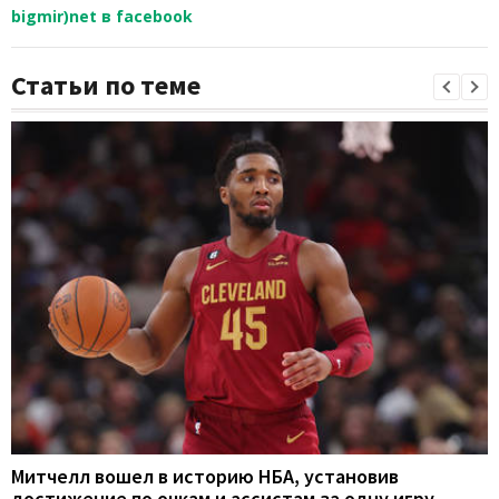
bigmir)net в facebook
Статьи по теме
Митчелл вошел в историю НБА, установив
достижение по очкам и ассистам за одну игру