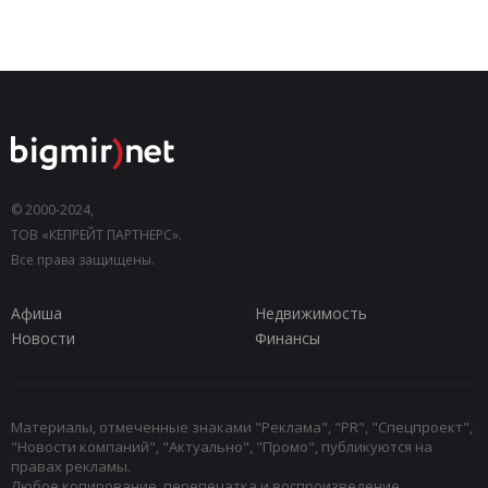
© 2000-2024,
ТОВ «КЕПРЕЙТ ПАРТНЕРС».
Все права защищены.
Афиша
Недвижимость
Новости
Финансы
Материалы, отмеченные знаками "Реклама", "PR", "Спецпроект",
"Новости компаний", "Актуально", "Промо", публикуются на
правах рекламы.
Любое копирование, перепечатка и воспроизведение