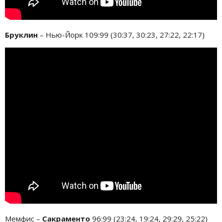
Бруклин
– Нью-Йорк 109:99 (30:37, 30:23, 27:22, 22:17)
Мемфис –
Сакраменто
96:99 (23:24, 19:24, 29:29, 25:22)