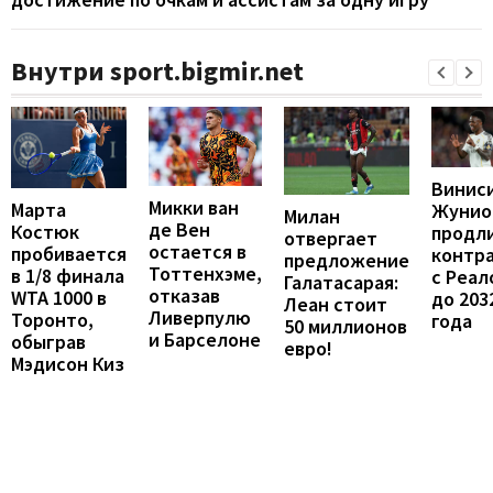
Внутри sport.bigmir.net
Винис
Микки ван
Марта
Жунио
Милан
де Вен
Костюк
продл
отвергает
остается в
пробивается
контр
предложение
Тоттенхэме,
в 1/8 финала
с Реал
Галатасарая:
отказав
WTA 1000 в
до 203
Леан стоит
Ливерпулю
Торонто,
года
50 миллионов
и Барселоне
обыграв
евро!
Мэдисон Киз