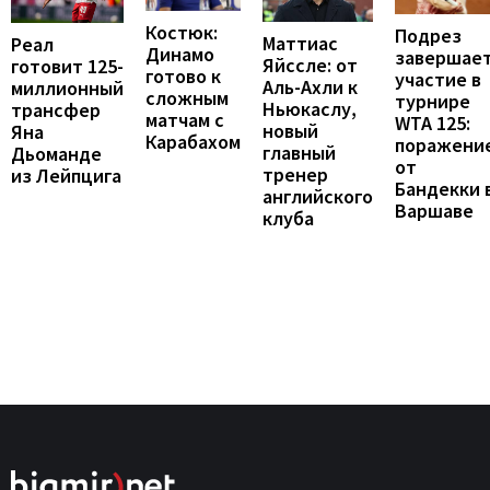
Костюк:
Подрез
Маттиас
Реал
Динамо
завершае
Яйссле: от
готовит 125-
готово к
участие в
Аль-Ахли к
миллионный
сложным
турнире
Ньюкаслу,
трансфер
матчам с
WTA 125:
новый
Яна
Карабахом
поражени
главный
Дьоманде
от
тренер
из Лейпцига
Бандекки 
английского
Варшаве
клуба