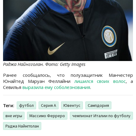
Раджа Найнгголан. Фото: Getty Images
Ранее сообщалось, что полузащитник Манчестер
Юнайтед Маруан Феллайни
лишился своих волос
, а
Севилья
выразила ему соболезнования
.
Теги:
футбол
Серия А
Ювентус
Сампдория
вне игры
Массимо Ферреро
чемпионат Италии по футболу
Раджа Найнгголан