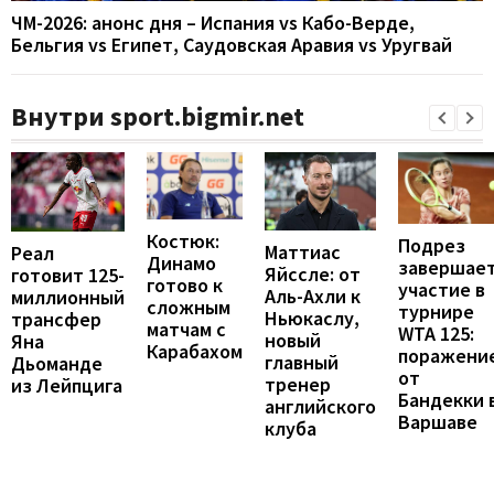
ЧМ-2026: анонс дня – Испания vs Кабо-Верде,
Бельгия vs Египет, Саудовская Аравия vs Уругвай
Внутри sport.bigmir.net
Костюк:
Подрез
Маттиас
Реал
Динамо
завершае
Яйссле: от
готовит 125-
готово к
участие в
Аль-Ахли к
миллионный
сложным
турнире
Ньюкаслу,
трансфер
матчам с
WTA 125:
новый
Яна
Карабахом
поражени
главный
Дьоманде
от
тренер
из Лейпцига
Бандекки 
английского
Варшаве
клуба