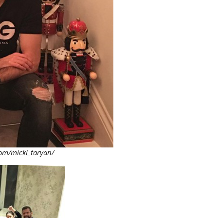
m/micki_taryan/