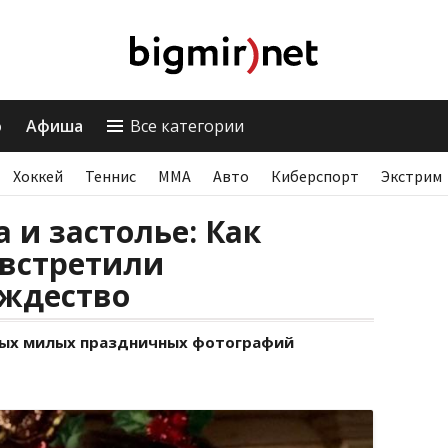
о
Афиша
Все категории
Хоккей
Теннис
ММА
Авто
Киберспорт
Экстрим
 и застолье: Как
 встретили
ождество
ых милых праздничных фотографий