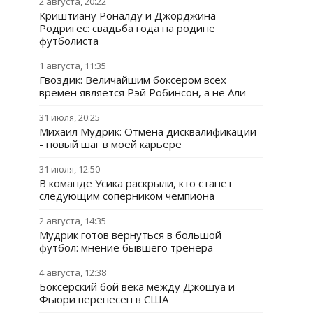
2 августа, 20:22
Криштиану Роналду и Джорджина
Родригес: свадьба года на родине
футболиста
1 августа, 11:35
Гвоздик: Величайшим боксером всех
времен является Рэй Робинсон, а не Али
31 июля, 20:25
Михаил Мудрик: Отмена дисквалификации
- новый шаг в моей карьере
31 июля, 12:50
В команде Усика раскрыли, кто станет
следующим соперником чемпиона
2 августа, 14:35
Мудрик готов вернуться в большой
футбол: мнение бывшего тренера
4 августа, 12:38
Боксерский бой века между Джошуа и
Фьюри перенесен в США