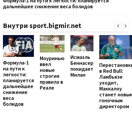
Формула-1 на пути к легкости: планируется
дальнейшее снижение веса болидов
Внутри sport.bigmir.net
Исмаэль
Моуринью
Формула-1
Беннасер
ввел
Перестановк
на пути к
покидает
новые
в Red Bull:
легкости:
Милан
строгие
Ламбьязе
планируется
правила в
уходит,
дальнейшее
Реале
Маккалоу
снижение
станет новы
веса
гоночным
болидов
директором