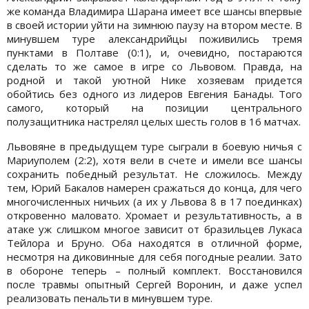
же команда Владимира Шарана имеет все шансы впервые
в своей истории уйти на зимнюю паузу на втором месте. В
минувшем туре александрийцы поживились тремя
пунктами в Полтаве (0:1), и, очевидно, постараются
сделать то же самое в игре со Львовом. Правда, на
родной и такой уютной Нике хозяевам придется
обойтись без одного из лидеров Евгения Банады. Того
самого, который на позиции центрального
полузащитника настрелял целых шесть голов в 16 матчах.
Львовяне в предыдущем туре сыграли в боевую ничья с
Мариуполем (2:2), хотя вели в счете и имели все шансы
сохранить победный результат. Не сложилось. Между
тем, Юрий Бакалов намерен сражаться до конца, для чего
многочисленных ничьих (а их у Львова 8 в 17 поединках)
откровенно маловато. Хромает и результативность, а в
атаке уж слишком многое зависит от бразильцев Лукаса
Тейлора и Бруно. Оба находятся в отличной форме,
несмотря на диковинные для себя погодные реалии. Зато
в обороне теперь – полный комплект. Восстановился
после травмы опытный Сергей Воронин, и даже успел
реализовать пенальти в минувшем туре.