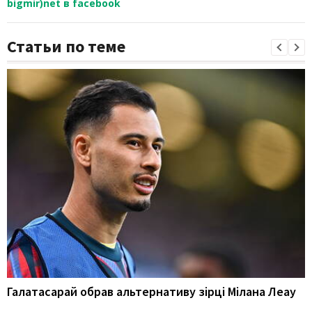
bigmir)net в facebook
Статьи по теме
Галатасарай обрав альтернативу зірці Мілана Леау