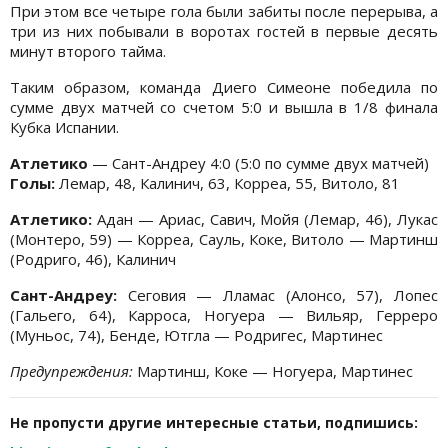
При этом все четыре гола были забиты после перерыва, а
три из них побывали в воротах гостей в первые десять
минут второго тайма.
Таким образом, команда Диего Симеоне победила по
сумме двух матчей со счетом 5:0 и вышла в 1/8 финала
Кубка Испании.
Атлетико
— Сант-Андреу 4:0 (5:0 по сумме двух матчей)
Голы:
Лемар, 48, Калинич, 63, Корреа, 55, Витоло, 81
Атлетико:
Адан — Ариас, Савич, Мойя (Лемар, 46), Лукас
(Монтеро, 59) — Корреа, Сауль, Коке, Витоло — Мартинш
(Родриго, 46), Калинич
Сант-Андреу:
Сеговия — Лламас (Алонсо, 57), Лопес
(Гальего, 64), Карроса, Ногуера — Вильяр, Герреро
(Муньос, 74), Бенде, Ютгла — Родригес, Мартинес
Предупреждения:
Мартинш, Коке — Ногуера, Мартинес
Не пропусти другие интересные статьи, подпишись: