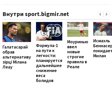
Внутри sport.bigmir.net
Исмаэль
Моуринью
Формула-1
Беннасе
ввел
Галатасарай
на пути к
покидае
новые
обрав
легкости:
Милан
строгие
альтернативу
планируется
правила в
зірці Мілана
дальнейшее
Реале
Леау
снижение
веса
болидов