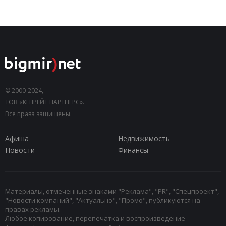
© 2000-2024,
ТОВ «КЕПРЕЙТ ПАРТНЕРС».
Все права защищены.
Афиша
Недвижимость
Новости
Финансы
Материалы, отмеченные знаками "Реклама", "PR", "Спецпроект",
"Новости компаний", "Актуально", "Промо", публикуются на
правах рекламы.
Любое копирование, перепечатка и воспроизведение