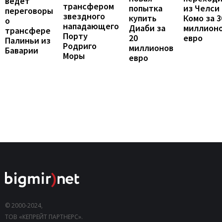
ведет
трансфером
попытка
из Челси 
переговоры
звездного
купить
Комо за 3
о
нападающего
Диаби за
миллион
трансфере
Порту
20
евро
Палиньи из
Родриго
миллионов
Баварии
Моры
евро
© 2000-2024,
ТОВ «КЕПРЕЙТ ПАРТНЕРС».