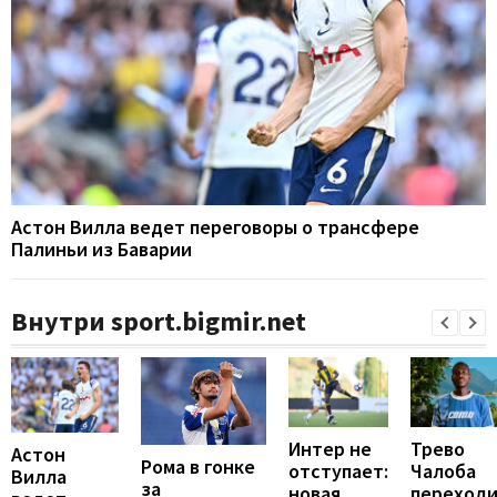
Астон Вилла ведет переговоры о трансфере
Палиньи из Баварии
Внутри sport.bigmir.net
Интер не
Трево
Астон
Рома в гонке
отступает:
Чалоба
Вилла
за
новая
переход