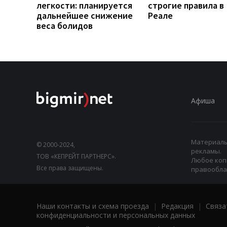
легкости: планируется
строгие правила в
дальнейшее снижение
Реале
веса болидов
Афиша
Материалы,
© 2000-2024,
рекламы.
ТОВ «КЕПРЕЙТ ПАРТНЕРС».
Любое коп
Все права защищены.
правооблад
Наши контакты и схема проезда
|
Редакция
|
Связа
конфиденциальности и персональных данных