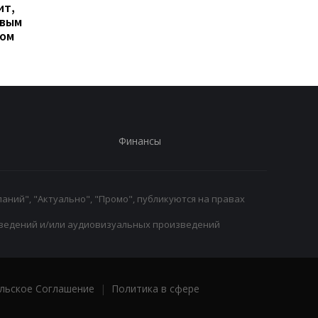
ит,
контракт с вратарем
переговоры о
овым
Люкой Зиданом
возвращении Леанд
ром
Паредеса в Серию А
Финансы
аний", "Актуально", "Промо", публикуются на правах
ведений и/или аудиовизуальных произведений
льское Соглашение
|
Политика в сфере