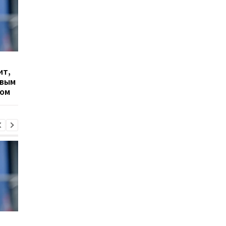
Гранада расторгает
Милан ведет
ит,
контракт с вратарем
переговоры о
овым
Люкой Зиданом
возвращении Леанд
ром
Паредеса в Серию А
Гранада расторгает
Милан ведет