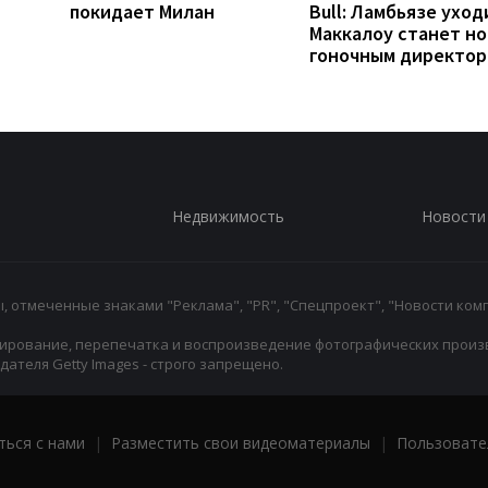
покидает Милан
Bull: Ламбьязе уход
Маккалоу станет н
гоночным директо
Недвижимость
Новости
 отмеченные знаками "Реклама", "PR", "Спецпроект", "Новости комп
ирование, перепечатка и воспроизведение фотографических произ
ателя Getty Images - строго запрещено.
ться с нами
|
Разместить свои видеоматериалы
|
Пользовате