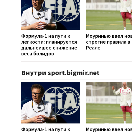
Формула-1 на пути к
Моуринью ввел но
легкости: планируется
строгие правила в
дальнейшее снижение
Реале
веса болидов
Внутри sport.bigmir.net
Формула-1 на пути к
Моуринью ввел но