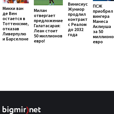
Винисиус
ПСЖ
Микки ван
Жуниор
Милан
приобрел
де Вен
продлил
отвергает
вингера
остается в
контракт
предложение
Манеса
Тоттенхэме,
с Реалом
Галатасарая:
Аклиуша
отказав
до 2032
Леан стоит
за 50
Ливерпулю
года
50 миллионов
миллионо
и Барселоне
евро!
евро