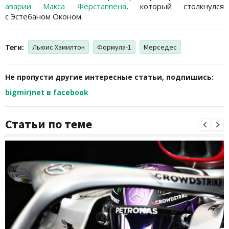
аварии Макса Ферстаппена
, который столкнулся
с Эстебаном Оконом.
Теги:
Льюис Хэмилтон
Формула-1
Мерседес
Не пропусти другие интересные статьи, подпишись:
bigmir)net в facebook
Статьи по теме