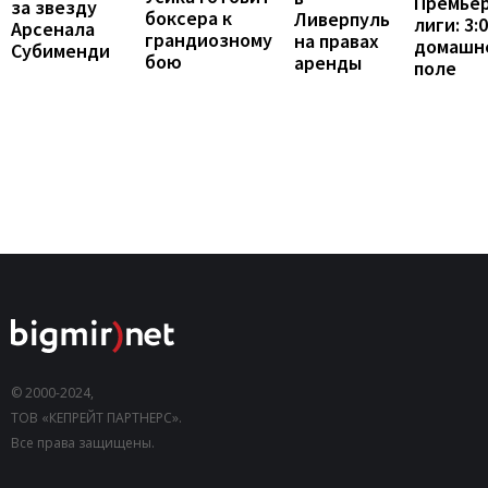
Премьер
за звезду
боксера к
Ливерпуль
лиги: 3:
Арсенала
грандиозному
на правах
домашн
Субименди
бою
аренды
поле
© 2000-2024,
ТОВ «КЕПРЕЙТ ПАРТНЕРС».
Все права защищены.