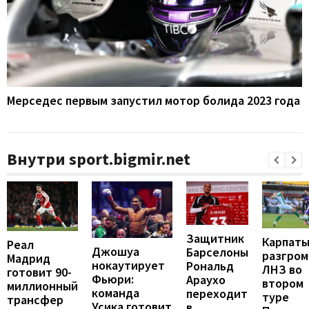
Мерседес первым запустил мотор болида 2023 года
Внутри sport.bigmir.net
Защитник
Карпат
Реал
Джошуа
Барселоны
разгром
Мадрид
нокаутирует
Рональд
ЛНЗ во
готовит 90-
Фьюри:
Араухо
втором
миллионный
команда
переходит
туре
трансфер
Усика готовит
в