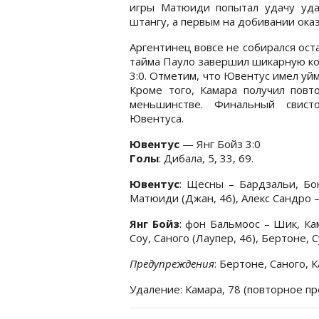
игры Матюиди попытал удачу уд
штангу, а первым на добивании оказ
Аргентинец вовсе не собирался ост
тайма Пауло завершил шикарную ко
3:0. Отметим, что Ювентус имел уй
Кроме того, Камара получил повт
меньшинстве. Финальный свист
Ювентуса.
Ювентус
— Янг Бойз 3:0
Голы
: Дибала, 5, 33, 69.
Ювентус
: Щесны – Бардзальи, Бон
Матюиди (Джан, 46), Алекс Сандро –
Янг Бойз
: фон Бальмоос – Шик, Кам
Соу, Саного (Лаупер, 46), Бертоне, 
Предупреждения
: Бертоне, Саного, К
Удаление: Камара, 78 (повторное п