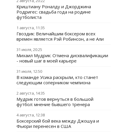
2 августа, 20:22
Криштиану Роналду и Джорджина
Родригес: свадьба года на родине
футболиста
1 августа, 11:35
Гвоздик: Величайшим боксером всех
времен является Рэй Робинсон, а не Али
31 июля, 20:25
Михаил Мудрик: Отмена дисквалификации
- новый шаг в моей карьере
31 июля, 12:50
В команде Усика раскрыли, кто станет
следующим соперником чемпиона
2 августа, 14:35
Мудрик готов вернуться в большой
футбол: мнение бывшего тренера
4 августа, 12:38
Боксерский бой века между Джошуа и
Фьюри перенесен в США