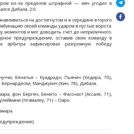
аром из-за пределов штрафной — мяч угодил в
ался Дибала. 2:0.
анавливаться на достигнутом и в середине второго
мбинацию своей команды ударом в пустые ворота.
му моментов и мог доводить счет до неприличного.
орное предупреждение, оставив свою команду в
ок арбитра зафиксировал разгромную победу
уччи, Бенатья – Куадрадо, Пьянич (Хедира, 70),
 Бернардески, Манджукич (Кин, 78), Дибала.
ара, фон Берген, Бенито – Фасснахт (Ассале, 71),
Сулеймани (Нгамалеу, 71) – Оаро.
амара.
редупреждение).