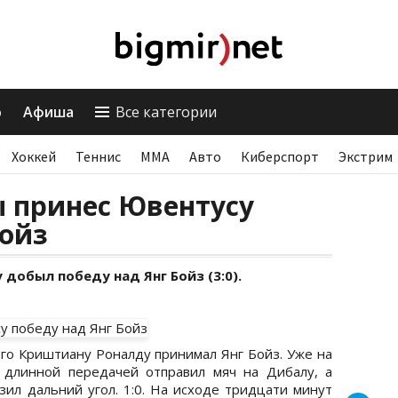
о
Афиша
Все категории
Хоккей
Теннис
ММА
Авто
Киберспорт
Экстрим
ы принес Ювентусу
Бойз
добыл победу над Янг Бойз (3:0).
о Криштиану Роналду принимал Янг Бойз. Уже на
 длинной передачей отправил мяч на Дибалу, а
зил дальний угол. 1:0. На исходе тридцати минут