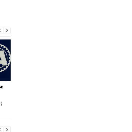
я:
Эвертон привлекает
Верховен готов на
силу Арсенала:
реванш с Усиком при
Кристиан Нергор
"весомых" условиях
?
становится новым
полузащитником клуба