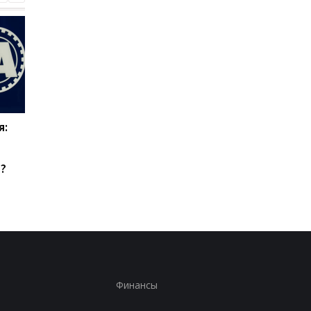
я:
Эвертон привлекает
Верховен готов на
силу Арсенала:
реванш с Усиком при
Кристиан Нергор
"весомых" условиях
?
становится новым
полузащитником клуба
Финансы