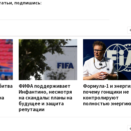
татьи, подпишись:
битва
ФИФА поддерживает
Формула-1 и энерги
Инфантино, несмотря
почему гонщики не
на
на скандалы: планы на
контролируют
будущее и защита
полностью энергию
репутации