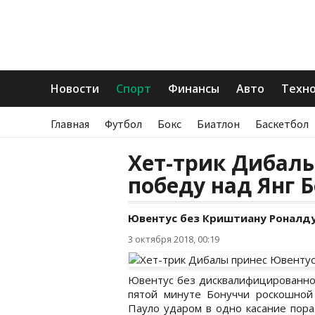
Новости
Спорт
Финансы
Авто
Техн
Главная
Футбол
Бокс
Биатлон
Баскетбол
Хет-трик Дибал
победу над Янг 
Ювентус без Криштиану Роналду 
3 октября 2018, 00:19
Ювентус без дисквалифицированног
пятой минуте Бонуччи роскошной
Пауло ударом в одно касание пора