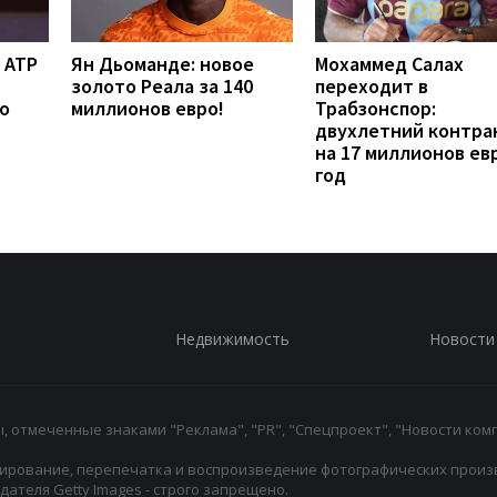
 ATP
Ян Дьоманде: новое
Мохаммед Салах
золото Реала за 140
переходит в
о
миллионов евро!
Трабзонспор:
двухлетний контра
на 17 миллионов ев
год
Недвижимость
Новости
 отмеченные знаками "Реклама", "PR", "Спецпроект", "Новости комп
ирование, перепечатка и воспроизведение фотографических произ
ателя Getty Images - строго запрещено.