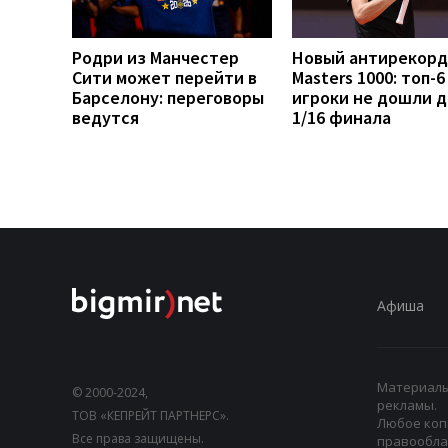
Родри из Манчестер
Новый антирекорд
Сити может перейти в
Masters 1000: топ-6
Барселону: переговоры
игроки не дошли д
ведутся
1/16 финала
Афиша
Материалы,
© 2000-2024,
рекламы.
ТОВ «КЕПРЕЙТ ПАРТНЕРС».
Любое коп
Все права защищены.
правооблад