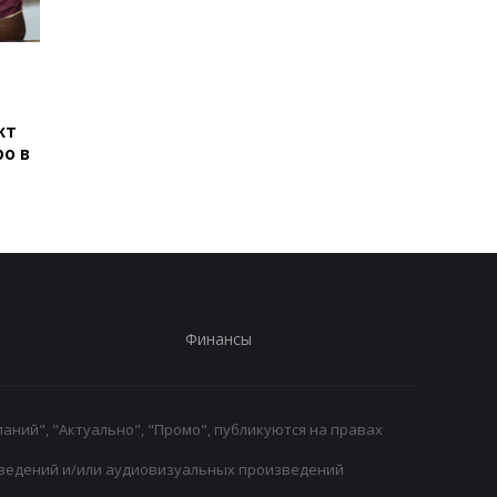
Сауль Альварес: Мое
Гави из Барселоны
тело подскажет, когда
окрасил волосы в
уйти из бокса
розовый после побе
кт
на ЧМ-2026
ро в
Финансы
аний", "Актуально", "Промо", публикуются на правах
ведений и/или аудиовизуальных произведений