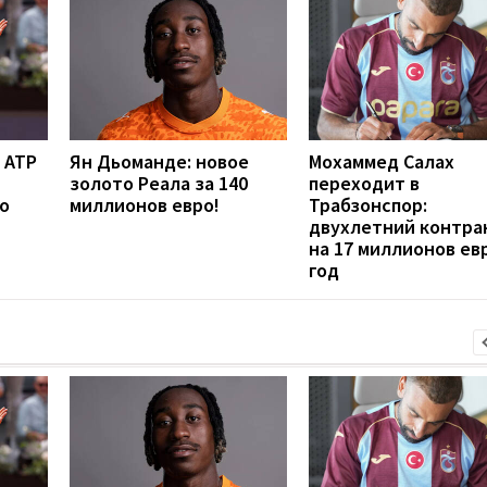
 ATP
Ян Дьоманде: новое
Мохаммед Салах
золото Реала за 140
переходит в
о
миллионов евро!
Трабзонспор:
двухлетний контра
на 17 миллионов ев
год