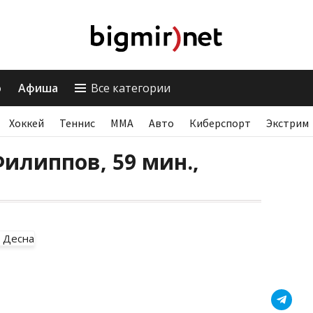
о
Афиша
Все категории
Хоккей
Теннис
ММА
Авто
Киберспорт
Экстрим
Филиппов, 59 мин.,