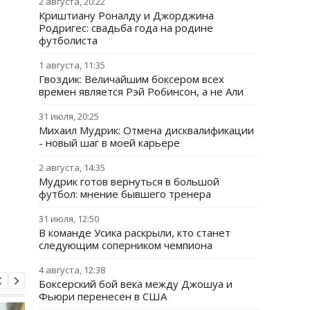
2 августа, 20:22
Криштиану Роналду и Джорджина
Родригес: свадьба года на родине
футболиста
1 августа, 11:35
Гвоздик: Величайшим боксером всех
времен является Рэй Робинсон, а не Али
31 июля, 20:25
Михаил Мудрик: Отмена дисквалификации
- новый шаг в моей карьере
2 августа, 14:35
Мудрик готов вернуться в большой
футбол: мнение бывшего тренера
31 июля, 12:50
В команде Усика раскрыли, кто станет
следующим соперником чемпиона
4 августа, 12:38
Боксерский бой века между Джошуа и
Фьюри перенесен в США