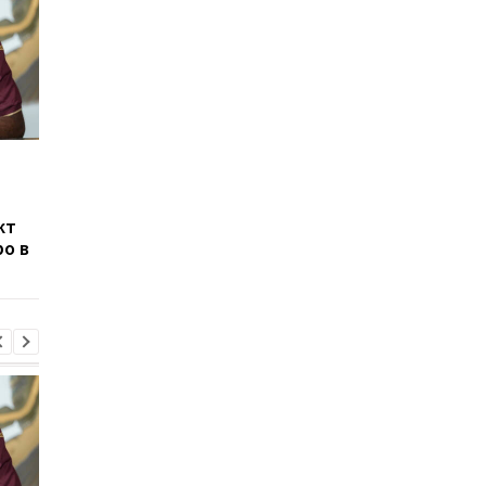
Сауль Альварес: Мое
Гави из Барселоны
тело подскажет, когда
окрасил волосы в
уйти из бокса
розовый после побе
кт
на ЧМ-2026
ро в