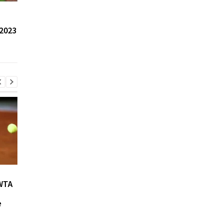
Феррари пыталась
Ферстаппен обошел
переманить Хорнера из
Хэмилтона в рейтин
2023
Ред Булл перед
самых
стартом сезона-2022
высокооплачиваемы
пилотов Формулы 1
Возвращение Мудрика в
Джозеф Паркер:
WTA
Челси: Алонсо радует
отмена
восторг и поддержка
дисквалификации и
е
возвращение на рин