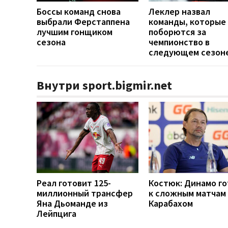
Боссы команд снова
Леклер назвал
выбрали Ферстаппена
команды, которые
лучшим гонщиком
поборются за
сезона
чемпионство в
следующем сезон
Внутри sport.bigmir.net
Реал готовит 125-
Костюк: Динамо г
миллионный трансфер
к сложным матчам 
Яна Дьоманде из
Карабахом
Лейпцига