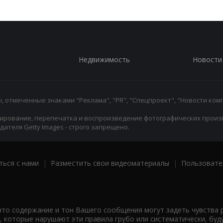
Недвижимость
Новости
 отмеченные знаками "Реклама", "PR", "Спецпроект", "Новости комп
ирование, перепечатка и воспроизведение фотографических произ
ателя Getty Images - строго запрещено.
ться с нами
|
Разместить свои видеоматериалы
|
Пользовате
что содержание и тон Вашего сообщения могут задеть чувства 
 которые нарушают эти правила грубо или систематически, буд