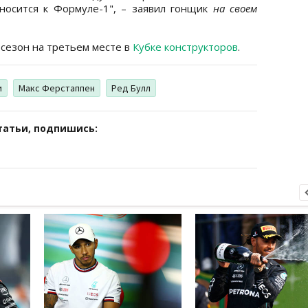
тносится к Формуле-1", – заявил гонщик
на своем
сезон на третьем месте в
Кубке конструкторов
.
и
Макс Ферстаппен
Ред Булл
татьи, подпишись: