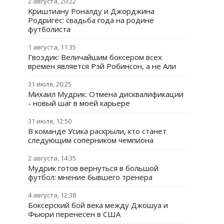
2 августа, 20:22
Криштиану Роналду и Джорджина
Родригес: свадьба года на родине
футболиста
1 августа, 11:35
Гвоздик: Величайшим боксером всех
времен является Рэй Робинсон, а не Али
31 июля, 20:25
Михаил Мудрик: Отмена дисквалификации
- новый шаг в моей карьере
31 июля, 12:50
В команде Усика раскрыли, кто станет
следующим соперником чемпиона
2 августа, 14:35
Мудрик готов вернуться в большой
футбол: мнение бывшего тренера
4 августа, 12:38
Боксерский бой века между Джошуа и
Фьюри перенесен в США