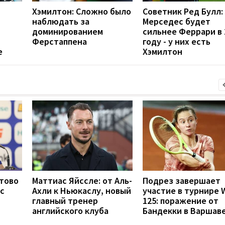
Хэмилтон: Сложно было
Советник Ред Булл:
наблюдать за
Мерседес будет
доминированием
сильнее Феррари в 
Ферстаппена
году - у них есть
е
Хэмилтон
отово
Маттиас Яйссле: от Аль-
Подрез завершает
с
Ахли к Ньюкаслу, новый
участие в турнире 
главный тренер
125: поражение от
английского клуба
Бандекки в Варшав