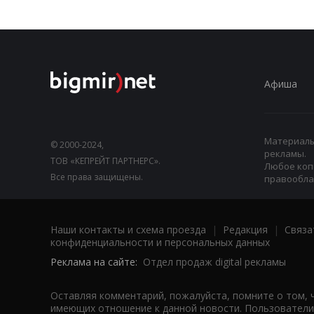
Афиша
Материалы,
© 2000-2024,
рекламы.
ТОВ «КЕПРЕЙТ ПАРТНЕРС».
Любое коп
Все права защищены.
правооблад
Наши контакты и схема проезда
|
Редакция
|
Связа
конфиденциальности и персональных данных
Реклама на сайте:
Отдел продаж digital рекламы
Оставляя комментарий, пожалуйста, помните о том, 
имеющих отношение к данной новости. Пользователи,