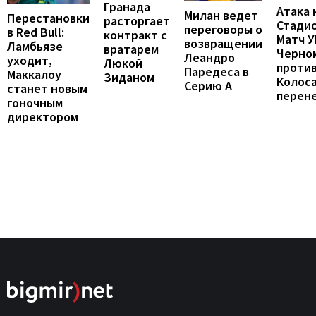
Гранада
Атака 
Милан ведет
Перестановки
расторгает
Стадио
переговоры о
в Red Bull:
контракт с
Матч 
возвращении
Ламбьязе
вратарем
Черно
Леандро
уходит,
Люкой
проти
Паредеса в
Маккалоу
Зиданом
Колос
Серию А
станет новым
перен
гоночным
директором