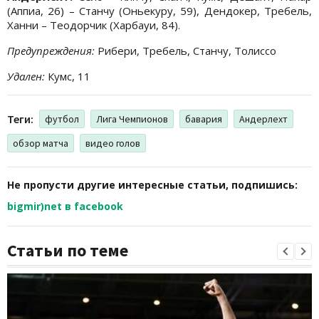
(Аппиа, 26) – Станчу (Оньекуру, 59), Дендокер, Требель,
Ханни – Теодорчик (Харбауи, 84).
Предупреждения:
Рибери, Требель, Станчу, Толиссо
Удален:
Кумс, 11
Теги:
футбол
Лига Чемпионов
бавария
Андерлехт
обзор матча
видео голов
Не пропусти другие интересные статьи, подпишись:
bigmir)net в facebook
Статьи по теме