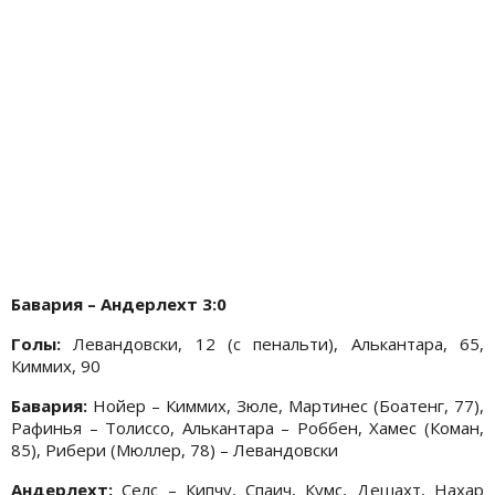
Бавария – Андерлехт 3:0
Голы:
Левандовски, 12 (с пенальти), Алькантара, 65,
Киммих, 90
Бавария:
Нойер – Киммих, Зюле, Мартинес (Боатенг, 77),
Рафинья – Толиссо, Алькантара – Роббен, Хамес (Коман,
85), Рибери (Мюллер, 78) – Левандовски
Андерлехт:
Селс – Кипчу, Спаич, Кумс, Дешахт, Нахар