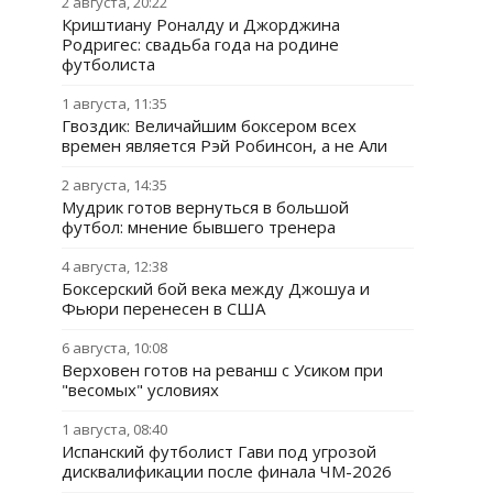
2 августа, 20:22
Криштиану Роналду и Джорджина
Родригес: свадьба года на родине
футболиста
1 августа, 11:35
Гвоздик: Величайшим боксером всех
времен является Рэй Робинсон, а не Али
2 августа, 14:35
Мудрик готов вернуться в большой
футбол: мнение бывшего тренера
4 августа, 12:38
Боксерский бой века между Джошуа и
Фьюри перенесен в США
6 августа, 10:08
Верховен готов на реванш с Усиком при
"весомых" условиях
1 августа, 08:40
Испанский футболист Гави под угрозой
дисквалификации после финала ЧМ-2026