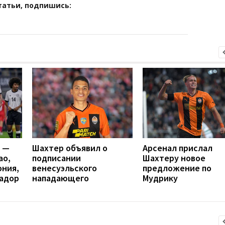
татьи, подпишись:
я —
Шахтер объявил о
Арсенал прислал
ао,
подписании
Шахтеру новое
ония,
венесуэльского
предложение по
вадор
нападающего
Мудрику