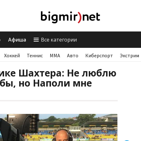
о
Афиша
Все категории
Хоккей
Теннис
ММА
Авто
Киберспорт
Экстрим
нике Шахтера: Не люблю
бы, но Наполи мне