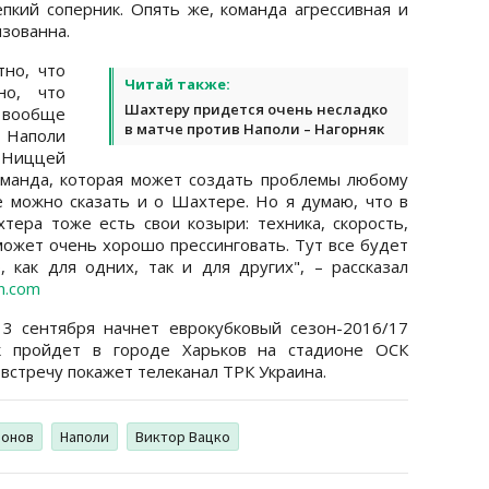
пкий соперник. Опять же, команда агрессивная и
зованна.
но, что
Читай также:
но, что
Шахтеру придется очень несладко
Я вообще
в матче против Наполи – Нагорняк
 Наполи
 Ниццей
оманда, которая может создать проблемы любому
е можно сказать и о Шахтере. Но я думаю, что в
ера тоже есть свои козыри: техника, скорость,
может очень хорошо прессинговать. Тут все будет
 как для одних, так и для других", – рассказал
on.com
3 сентября начнет еврокубковый сезон-2016/17
к пройдет в городе Харьков на стадионе ОСК
встречу покажет телеканал ТРК Украина.
ионов
Наполи
Виктор Вацко