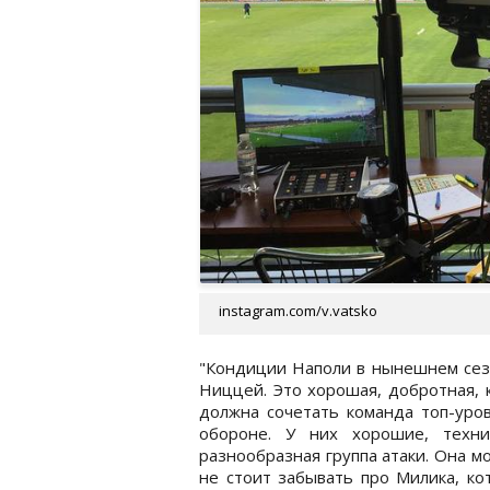
instagram.com/v.vatsko
"Кондиции Наполи в нынешнем сезо
Ниццей. Это хорошая, добротная, к
должна сочетать команда топ-уров
обороне. У них хорошие, техн
разнообразная группа атаки. Она м
не стоит забывать про Милика, к