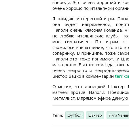
впереди. Это очень хороший и кре
очень хорошо по-итальянски органи
Я ожидаю интересной игры. Понят
она будет напряженной, понят
Наполи очень классная команда. 
не люблю итальянские клубы, но
мне симпатичен. По играм с
сложилось впечатление, что это к
сопернику. В принципе, тоже само
Наполи это тоже понимают. У Шахт
мастерство. В атаке команда тоже 
очень непросто и непредсказуемо,
Виктор Вацко в комментарии
terrik
Отметим, что донецкий Шахтер 1
матчем против Наполи. Поедино
Металлист. В прямом эфире данную 
Теги:
футбол
Шахтер
Лига Чемп