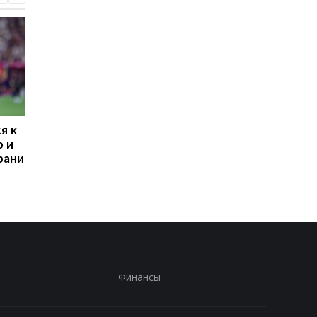
я к
Наполи хочет
Усик раскрыл, при к
о и
подписать звезду
условиях может
рани
«Арсенала» вместо
завершить карьеру
Лукаку
Финансы