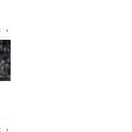
Шахтер установил цену
Легионер Шахтера
на своего защитника
останется в
для Интернасьонала
бразильском клубе 
на год