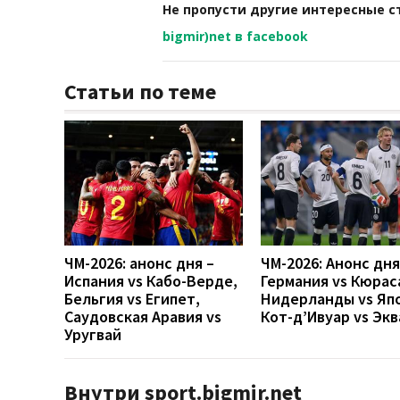
Не пропусти другие интересные с
bigmir)net в facebook
Статьи по теме
ЧМ-2026: анонс дня –
ЧМ-2026: Анонс дн
Испания vs Кабо-Верде,
Германия vs Кюрас
Бельгия vs Египет,
Нидерланды vs Яп
Саудовская Аравия vs
Кот-д’Ивуар vs Эк
Уругвай
Внутри sport.bigmir.net