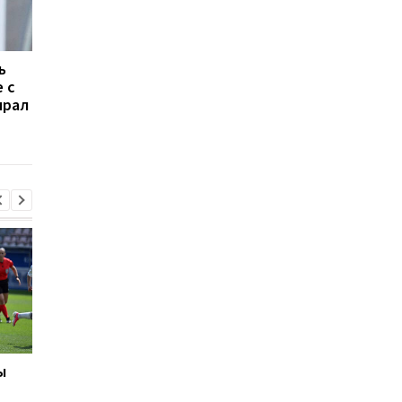
ь
Бывший тренер
Украина U-19 вышла 
 с
Шахтера хочет
элит-раунд отбора
ирал
возглавить сборную
ЧЕ-2023, благодаря
Украины
разгромной победе 
Кипром
ы
Реал готовит 125-
Костюк: Динамо гот
миллионный трансфер
к сложным матчам с