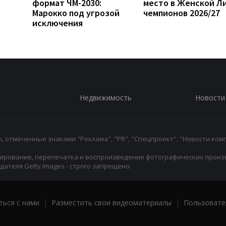
формат ЧМ-2030:
место в Женской Л
Марокко под угрозой
чемпионов 2026/27
исключения
Недвижимость
Новости
 отмеченные знаками "Реклама", "PR", "Спецпроект", "Новости комп
ирование, перепечатка и воспроизведение фотографических произ
ателя Getty Images - строго запрещено.
ться с нами
|
Разместить свои видеоматериалы
|
Пользовате