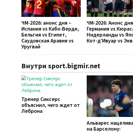
ЧМ-2026: анонс дня –
ЧМ-2026: Анонс дн
Испания vs Кабо-Верде,
Германия vs Кюрас
Бельгия vs Египет,
Нидерланды vs Яп
Саудовская Аравия vs
Кот-д’Ивуар vs Эк
Уругвай
Внутри sport.bigmir.net
Тренер Сиксерс
объяснил, чего ждет от
Леброна
Альварес нацелив
на Барселону: