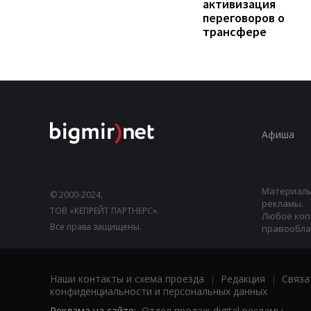
активизация
переговоров о
трансфере
Афиша
Материалы,
© 2000-2024,
рекламы.
ТОВ «КЕПРЕЙТ ПАРТНЕРС».
Любое коп
Все права защищены.
правооблад
Наши контакты и схема проезда
|
Редакция
|
Связа
конфиденциальности и персональных данных
Реклама на сайте:
Отдел продаж digital рекламы