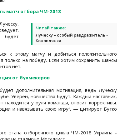
еть матч отбора ЧМ-2018
ческу,
Читай также:
оведует.
Луческу – особый раздражитель -
к будет
Коноплянка
ься к этому матчу и добиться положительного
бя только на победу. Если хотим сохранить шансы
нтов нет.
урция от букмекеров
будет дополнительная мотивация, ведь Луческу
убе. Уверен, новшества будут. Каждый наставник,
он находится у руля команды, вносит коррективы.
ции и навязывать свою игру“, — цитирует Бутко
ого этапа отборочного цикла ЧМ-2018 Украина -
кове на стадионе Металлист.