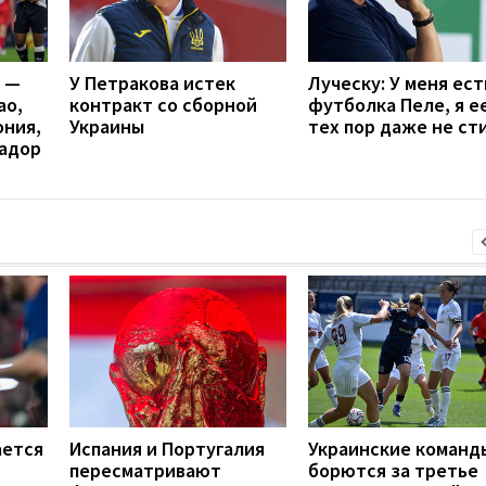
я —
У Петракова истек
Луческу: У меня ест
ао,
контракт со сборной
футболка Пеле, я ее
ония,
Украины
тех пор даже не ст
вадор
ается
Испания и Португалия
Украинские команд
пересматривают
борются за третье