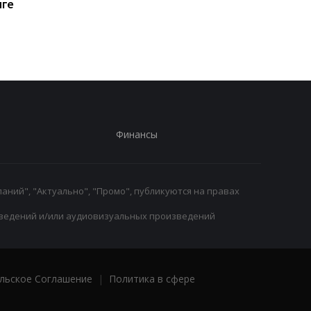
иге
Яна Дьоманде из
Карабахом
Лейпцига
Финансы
аний", "Актуально", "Промо", публикуются на правах
ведений и/или аудиовизуальных произведений
льское Соглашение
|
Политика в сфере