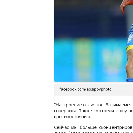
facebook.com/aosipovphoto
“Настроение отличное. Занимаемся 
соперника. Также смотрели нашу в
противостоянию.
Сейчас мы больше сконцентрирова
скоро более детально изучим Турц