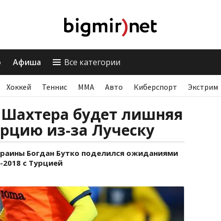
о
Афиша
Все категории
Хоккей
Теннис
ММА
Авто
Киберспорт
Экстрим
в Шахтера будет лишняя
рцию из-за Луческу
краины Богдан Бутко поделился ожиданиями
-2018 с Турцией