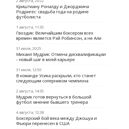
2 августа, 20:22
Криштиану Роналду и Джорджина
Родригес: свадьба года на родине
футболиста
1 августа, 11:35
Гвоздик: Величайшим боксером всех
времен является Рэй Робинсон, а не Али
31 июля, 20:25
Михаил Мудрик: Отмена дисквалификации
- новый шаг в моей карьере
31 июля, 12:50
В команде Усика раскрыли, кто станет
следующим соперником чемпиона
2 августа, 14:35
Мудрик готов вернуться в большой
футбол: мнение бывшего тренера
4 августа, 12:38
Боксерский бой века между Джошуа и
Фьюри перенесен в США