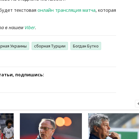
будет текстовая
онлайн трансляция матча
, которая
та в нашем
Viber
.
рная Украины
сборная Турции
Богдан Бутко
татьи, подпишись: