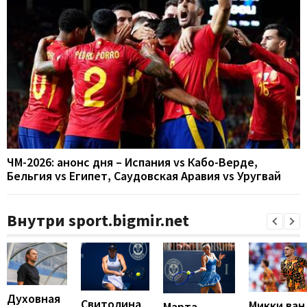
ЧМ-2026: анонс дня – Испания vs Кабо-Верде,
Бельгия vs Египет, Саудовская Аравия vs Уругвай
Внутри sport.bigmir.net
Духовная
Свитолина
Микки ван
Марта