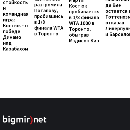
стойкость
разгромила
де Вен
Костюк
и
Потапову,
остается 
пробивается
командная
пробившись
Тоттенхэм
в 1/8 финала
игра:
в 1/8
отказав
WTA 1000 в
Костюк - о
финала WTA
Ливерпул
Торонто,
победе
в Торонто
и Барсело
обыграв
Динамо
Мэдисон Киз
над
Карабахом