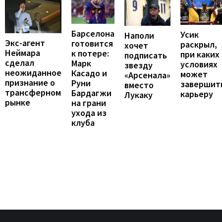
Барселона
Усик
Наполи
Экс-агент
готовится
раскрыл,
хочет
Неймара
к потере:
при каких
подписать
сделал
Марк
условиях
звезду
неожиданное
Касадо и
может
«Арсенала»
признание о
Руни
завершит
вместо
трансферном
Бардагжи
карьеру
Лукаку
рынке
на грани
ухода из
клуба