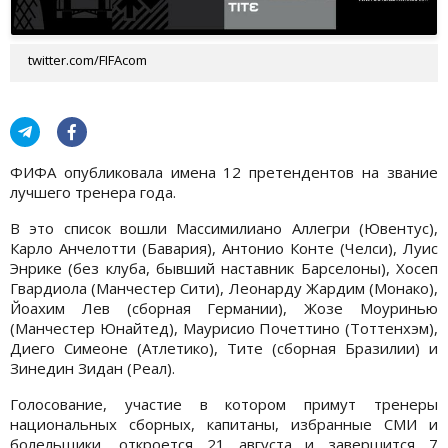
twitter.com/FIFAcom
ФИФА опубликовала имена 12 претендентов на звание
лучшего тренера года.
В это список вошли Массимилиано Аллегри (Ювентус),
Карло Анчелотти (Бавария), Антонио Конте (Челси), Луис
Энрике (без клуба, бывший наставник Барселоны), Хосеп
Гвардиола (Манчестер Сити), Леонарду Жардим (Монако),
Йоахим Лев (сборная Германии), Жозе Моуринью
(Манчестер Юнайтед), Маурисио Почеттино (Тоттенхэм),
Диего Симеоне (Атлетико), Тите (сборная Бразилии) и
Зинедин Зидан (Реал).
Голосование, участие в котором примут тренеры
национальных сборных, капитаны, избранные СМИ и
болельщики, откроется 21 августа и завершится 7