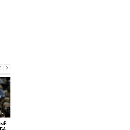
вый
"Это высший
Даллас намерен
НБА
комплимент": Карри
подписать Роуза