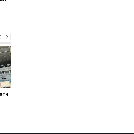
раскрыл секрет своей
точности в вирусном
видео
Матч
Ливерпуль готовит 115
Россия атакует Одес
млн евро за Барколя:
Стадион Черноморе
начало переговоров с
поврежден, есть
ПСЖ
пострадавшие