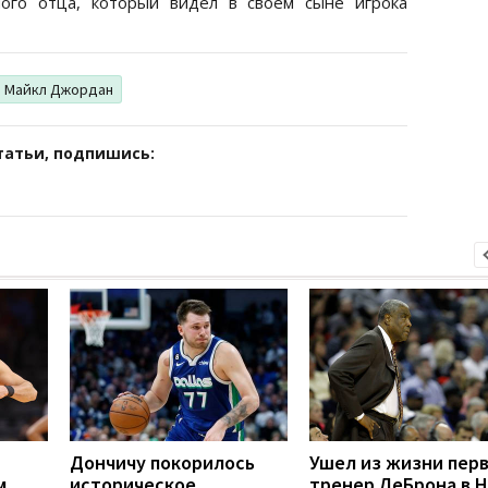
ного отца, который видел в своем сыне игрока
Майкл Джордан
татьи, подпишись:
Дончичу покорилось
Ушел из жизни пер
м
историческое
тренер ЛеБрона в 