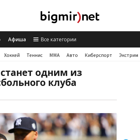
о
Афиша
Все категории
Хоккей
Теннис
ММА
Авто
Киберспорт
Экстрим
станет одним из
больного клуба