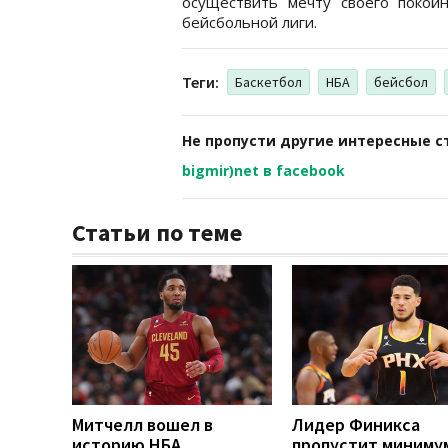
осуществить мечту своего покой
бейсбольной лиги.
Теги:
Баскетбол
НБА
бейсбол
Не пропусти другие интересные с
bigmir)net в facebook
Статьи по теме
Митчелл вошел в
Лидер Финикса
историю НБА,
пропустит миниму