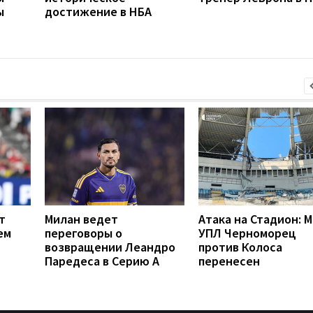
ы
достижение в НБА
т
Милан ведет
Атака на Стадион: 
ем
переговоры о
УПЛ Черноморец
возвращении Леандро
против Колоса
Паредеса в Серию А
перенесен