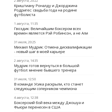
2 августа, 20:22
Криштиану Роналду и Джорджина
Родригес: свадьба года на родине
футболиста
1 августа, 11:35
Гвоздик: Величайшим боксером всех
времен является Рэй Робинсон, а не Али
31 июля, 20:25
Михаил Мудрик: Отмена дисквалификации
- новый шаг в моей карьере
2 августа, 14:35
Мудрик готов вернуться в большой
футбол: мнение бывшего тренера
31 июля, 12:50
В команде Усика раскрыли, кто станет
следующим соперником чемпиона
4 августа, 12:38
Боксерский бой века между Джошуа и
Фьюри перенесен в США