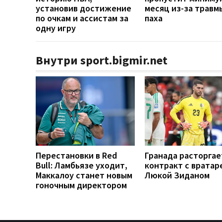
установив достижение
месяц из-за травм
по очкам и ассистам за
паха
одну игру
Внутри sport.bigmir.net
Перестановки в Red
Гранада расторгае
Bull: Ламбьязе уходит,
контракт с вратар
Маккалоу станет новым
Люкой Зиданом
гоночным директором