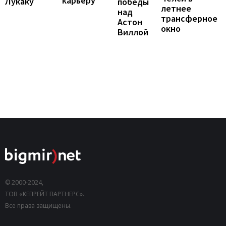
карьеру
Лукаку
победы
летнее
над
трансферное
Астон
окно
Виллой
© 2000-2024,
ТОВ «КЕПРЕЙТ ПАРТНЕРС».
Все права защищены.