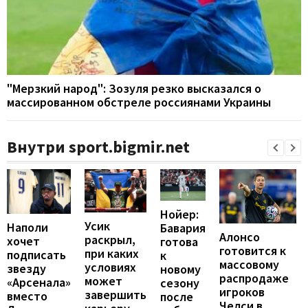
"Мерзкий народ": Зозуля резко высказался о
массированном обстреле россиянами Украины
Внутри sport.bigmir.net
Нойер:
Усик
Наполи
Бавария
Алонсо
раскрыл,
хочет
готова
готовится к
при каких
подписать
к
массовому
условиях
звезду
новому
распродаже
может
«Арсенала»
сезону
игроков
завершить
вместо
после
Челси в