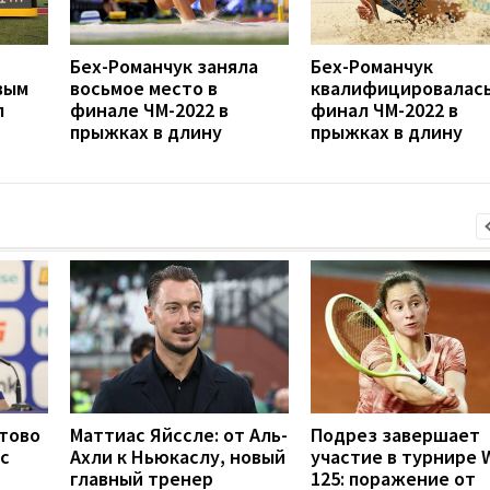
Бех-Романчук заняла
Бех-Романчук
вым
восьмое место в
квалифицировалась
л
финале ЧМ-2022 в
финал ЧМ-2022 в
прыжках в длину
прыжках в длину
отово
Маттиас Яйссле: от Аль-
Подрез завершает
с
Ахли к Ньюкаслу, новый
участие в турнире 
главный тренер
125: поражение от