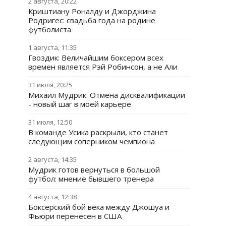
2 августа, 20:22
Криштиану Роналду и Джорджина
Родригес: свадьба года на родине
футболиста
1 августа, 11:35
Гвоздик: Величайшим боксером всех
времен является Рэй Робинсон, а не Али
31 июля, 20:25
Михаил Мудрик: Отмена дисквалификации
- новый шаг в моей карьере
31 июля, 12:50
В команде Усика раскрыли, кто станет
следующим соперником чемпиона
2 августа, 14:35
Мудрик готов вернуться в большой
футбол: мнение бывшего тренера
4 августа, 12:38
Боксерский бой века между Джошуа и
Фьюри перенесен в США