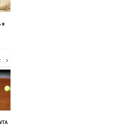
Американская бегунья
Магучих посвятила
 в
установила новый
медаль чемпионата
мировой рекорд на
мира Украине
дистанции 400 м с
барьерами
Возвращение Мудрика в
Джозеф Паркер:
WTA
Челси: Алонсо радует
отмена
восторг и поддержка
дисквалификации и