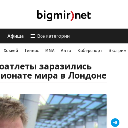
о
Афиша
Все категории
Хоккей
Теннис
ММА
Авто
Киберспорт
Экстрим
коатлеты заразились
пионате мира в Лондоне