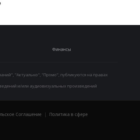
е
возвращение на рин
Финансы
аний", "Актуально", "Промо", публикуются на правах
ведений и/или аудиовизуальных произведений
льское Соглашение
|
Политика в сфере