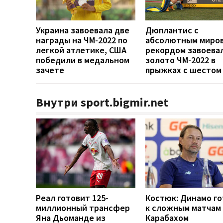
Украина завоевала две
Дюплантис с
награды на ЧМ-2022 по
абсолютным миро
легкой атлетике, США
рекордом завоева
победили в медальном
золото ЧМ-2022 в
зачете
прыжках с шестом
Внутри sport.bigmir.net
Реал готовит 125-
Костюк: Динамо г
миллионный трансфер
к сложным матчам 
Яна Дьоманде из
Карабахом