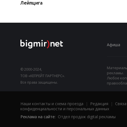
Лейпцига
Афиша
Материалы,
© 2000-2024,
рекламы.
ТОВ «КЕПРЕЙТ ПАРТНЕРС».
Любое коп
Все права защищены.
правооблад
Наши контакты и схема проезда
|
Редакция
|
Связа
конфиденциальности и персональных данных
Реклама на сайте:
Отдел продаж digital рекламы