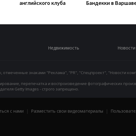
английского клуба
Бандекки в Варшав
Недвижимость
Новости
 отмеченные знаками "Реклама", "PR", "Спецпроект", "Новости комп
ирование, перепечатка и воспроизведение фотографических произ
ателя Getty Images - строго запрещено.
ться с нами
|
Разместить свои видеоматериалы
|
Пользовате