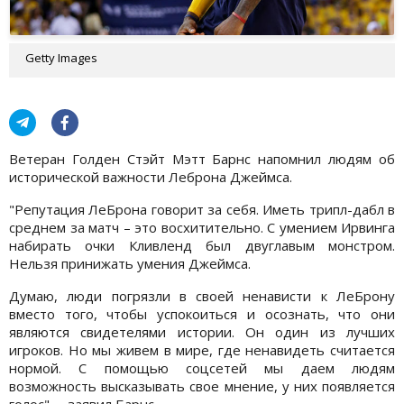
Getty Images
Ветеран Голден Стэйт Мэтт Барнс напомнил людям об
исторической важности Леброна Джеймса.
"Репутация ЛеБрона говорит за себя. Иметь трипл-дабл в
среднем за матч – это восхитительно. С умением Ирвинга
набирать очки Кливленд был двуглавым монстром.
Нельзя принижать умения Джеймса.
Думаю, люди погрязли в своей ненависти к ЛеБрону
вместо того, чтобы успокоиться и осознать, что они
являются свидетелями истории. Он один из лучших
игроков. Но мы живем в мире, где ненавидеть считается
нормой. С помощью соцсетей мы даем людям
возможность высказывать свое мнение, у них появляется
голос", – заявил Барнс.