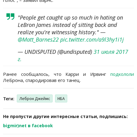
"People get caught up so much in hating on
LeBron James instead of sitting back and
realize you're witnessing history." —
@Matt_Barnes22
pic.twitter.com/a9l3hy1i1j
— UNDISPUTED (@undisputed)
31 июля 2017
г.
Ранее сообщалось, что Карри и Ирвинг
подкололи
ЛеБрона, спародировав его танец.
Теги:
Леброн Джеймс
НБА
Не пропусти другие интересные статьи, подпишись:
bigmir)net в facebook