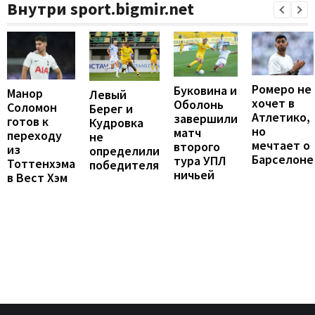
Внутри sport.bigmir.net
Ромеро не
Буковина и
Манор
Левый
хочет в
Оболонь
Соломон
Берег и
Атлетико,
завершили
готов к
Кудровка
но
матч
переходу
не
мечтает о
второго
из
определили
Барселоне
тура УПЛ
Тоттенхэма
победителя
ничьей
в Вест Хэм