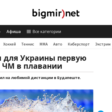
о
Афиша
Все категории
Хоккей
Теннис
ММА
Авто
Киберспорт
Экстрим
л для Украины первую
ь ЧМ в плавании
ил на любимой дистанции в Будапеште.