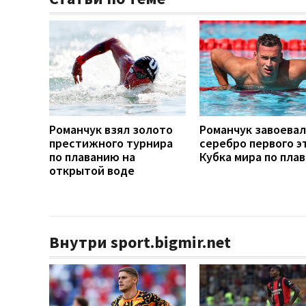
Романчук взял золото
Романчук завоевал
престижного турнира
серебро первого э
по плаванию на
Кубка мира по пла
открытой воде
Внутри sport.bigmir.net