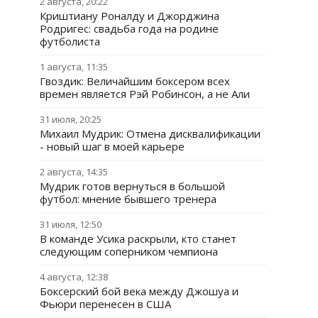
2 августа, 20:22
Криштиану Роналду и Джорджина
Родригес: свадьба года на родине
футболиста
1 августа, 11:35
Гвоздик: Величайшим боксером всех
времен является Рэй Робинсон, а не Али
31 июля, 20:25
Михаил Мудрик: Отмена дисквалификации
- новый шаг в моей карьере
2 августа, 14:35
Мудрик готов вернуться в большой
футбол: мнение бывшего тренера
31 июля, 12:50
В команде Усика раскрыли, кто станет
следующим соперником чемпиона
4 августа, 12:38
Боксерский бой века между Джошуа и
Фьюри перенесен в США