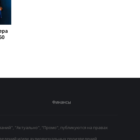
ера
FA отказывается
Реал Мадрид рискуе
50
поддерживать
потерять Родри:
президента ФИФА
Барселона вступает 
Инфантино: Утрата
игру
доверия
Финансы
аний", "Актуально", "Промо", публикуются на правах
ведений и/или аудиовизуальных произведений