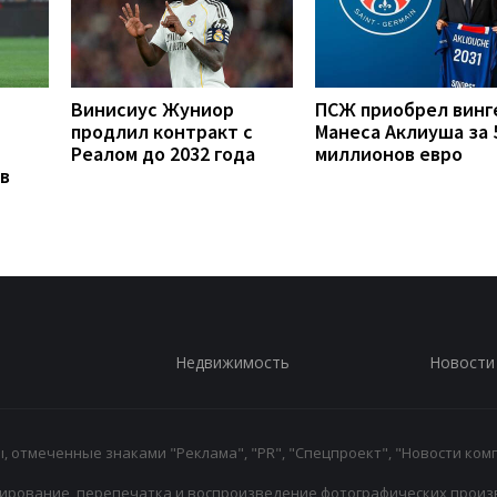
Винисиус Жуниор
ПСЖ приобрел винг
продлил контракт с
Манеса Аклиуша за 
Реалом до 2032 года
миллионов евро
в
Недвижимость
Новости
 отмеченные знаками "Реклама", "PR", "Спецпроект", "Новости комп
ирование, перепечатка и воспроизведение фотографических произ