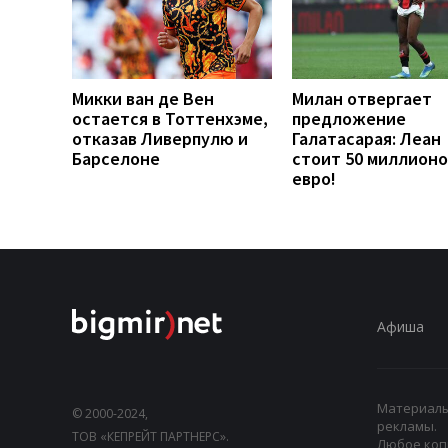
Микки ван де Вен
Милан отвергает
остается в Тоттенхэме,
предложение
отказав Ливерпулю и
Галатасарая: Леан
Барселоне
стоит 50 миллионо
евро!
Афиша
Материалы,
© 2000-2024,
рекламы.
ТОВ «КЕПРЕЙТ ПАРТНЕРС».
Любое коп