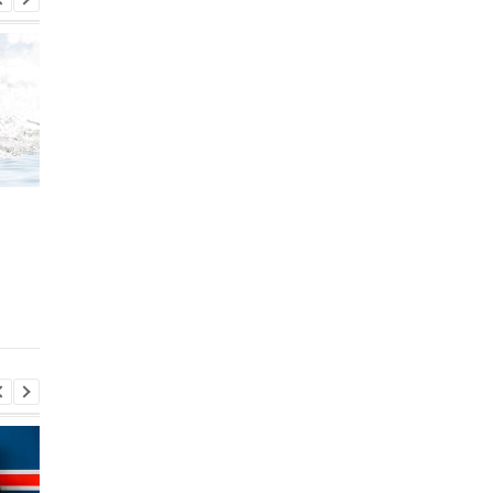
Украина завоевала
Романчук вышел в
второе золото на
финал чемпионата м
чемпионате мира по
на дистанции 1500 м
водным видам спорта
вольным стилем