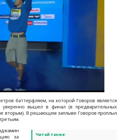
етров баттерфляем, на которой Говоров является
н уверенно вышел в финал (в предварительных
але вторым). В решающем заплыве Говоров проплыл
третьим.
нджамин
Читай также:
нцию за