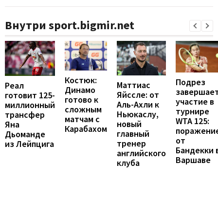
Внутри sport.bigmir.net
Костюк:
Подрез
Маттиас
Реал
Динамо
завершае
Яйссле: от
готовит 125-
готово к
участие в
Аль-Ахли к
миллионный
сложным
турнире
Ньюкаслу,
трансфер
матчам с
WTA 125:
новый
Яна
Карабахом
поражени
главный
Дьоманде
от
тренер
из Лейпцига
Бандекки 
английского
Варшаве
клуба