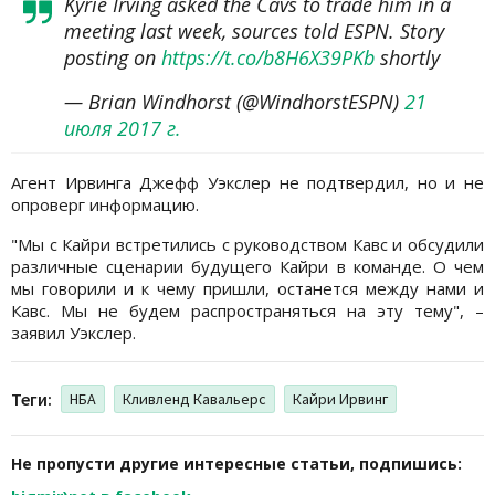
Kyrie Irving asked the Cavs to trade him in a
meeting last week, sources told ESPN. Story
posting on
https://t.co/b8H6X39PKb
shortly
— Brian Windhorst (@WindhorstESPN)
21
июля 2017 г.
Агент Ирвинга Джефф Уэкслер не подтвердил, но и не
опроверг информацию.
"Мы с Кайри встретились с руководством Кавс и обсудили
различные сценарии будущего Кайри в команде. О чем
мы говорили и к чему пришли, останется между нами и
Кавс. Мы не будем распространяться на эту тему", –
заявил Уэкслер.
Теги:
НБА
Кливленд Кавальерс
Кайри Ирвинг
Не пропусти другие интересные статьи, подпишись: