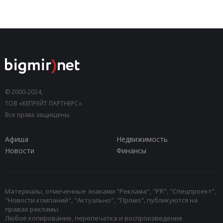
© 2000-2024,
ТОВ «КЕПРЕЙТ ПАРТНЕРС».
Все права защищены.
Афиша
Недвижимость
Новости
Финансы
Материалы, отмеченные знаками "Реклама", "PR", "Спецпроект",
"Новости компаний", "Актуально", "Промо", публикуются на
правах рекламы.
Любое копирование, перепечатка и воспроизведение