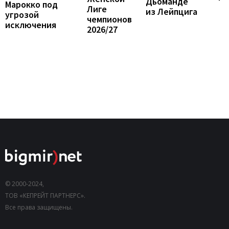
Дьоманде
Марокко под
Лиге
из Лейпцига
угрозой
чемпионов
исключения
2026/27
© 2000-2024,
ТОВ «КЕПРЕЙТ ПАРТНЕРС».
Все права защищены.