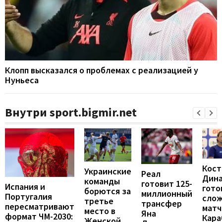
Клопп высказался о проблемах с реализацией у
Нуньеса
Внутри sport.bigmir.net
Кост
Украинские
Реал
Дин
команды
готовит 125-
Испания и
гото
борются за
миллионный
Португалия
сло
третье
трансфер
пересматривают
матч
место в
Яна
формат ЧМ-2030:
Кара
Женской