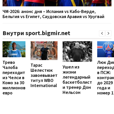
ЧМ-2026: анонс дня – Испания vs Кабо-Верде,
Бельгия vs Египет, Саудовская Аравия vs Уругвай
Внутри sport.bigmir.net
Люк Ди
Трево
Тарас
Ушел из
перехо
Чалоба
Шелестюк
жизни
в ПСЖ:
переходит
завоевывает
легендарный
контра
из Челси в
титул WBO
баскетболист
до 2029
Комо за 30
International
и тренер Дон
года и
миллионов
Нельсон
номер 1
евро