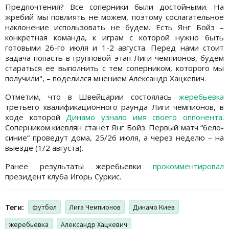
Предпочтения? Все соперники были достойными. На
жребий мы повлиять не можем, поэтому сослагательное
наклонение использовать не будем. Есть Янг Бойз –
конкретная команда, к играм с которой нужно быть
готовыми 26-го июля и 1-2 августа. Перед нами стоит
задача попасть в групповой этап Лиги чемпионов, будем
стараться ее выполнить с тем соперником, которого мы
получили", – поделился мнением Александр Хацкевич.
Отметим, что в Швейцарии состоялась
жеребьевка
третьего квалификационного раунда Лиги чемпионов, в
ходе которой
Динамо узнало имя своего оппонента
.
Соперником киевлян станет Янг Бойз. Первый матч “бело-
синие“ проведут дома, 25/26 июля, а через неделю – на
выезде (1/2 августа).
Ранее результаты жеребьевки
прокомментировал
президент клуба Игорь Суркис.
Теги:
футбол
Лига Чемпионов
Динамо Киев
жеребьевка
Александр Хацкевич