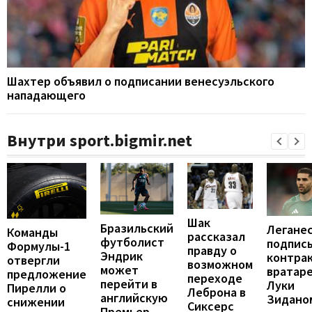
Шахтер объявил о подписании венесуэльского
нападающего
Внутри sport.bigmir.net
Шак
Бразильский
Легане
Команды
рассказал
футболист
подпис
Формулы-1
правду о
Эндрик
контрак
отвергли
возможном
может
вратар
предложение
переходе
перейти в
Луки
Пирелли о
Леброна в
английскую
Зидано
снижении
Сиксерс
Премьер-