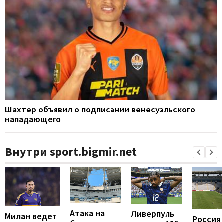
Шахтер объявил о подписании венесуэльского
нападающего
Внутри sport.bigmir.net
Атака на
Ливерпуль
Милан ведет
Россия