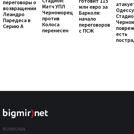
Стадион:
готовит 115
переговоры о
атакуе
Матч УПЛ
млн евро за
возвращении
Одессу
Черноморец
Барколя:
Леандро
Стадио
против
начало
Паредеса в
Черно
Колоса
переговоров
Серию А
повреж
перенесен
с ПСЖ
есть
постра
© 2000-2024,