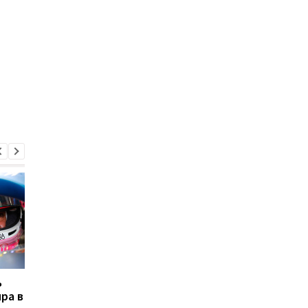
ь
ФИА отменила штраф
Риккардо вернётся в
ра в
Алонсо на Гран-при США
Ред Булл ради роли