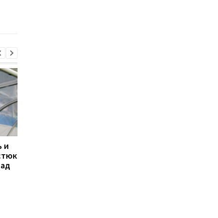
резервного пилота
 и
Свитолина разгромила
Марта Костюк
стюк
Потапову, пробившись в
пробивается в 1/8
над
1/8 финала WTA в
финала WTA 1000 в
Торонто
Торонто, обыграв
Мэдисон Киз