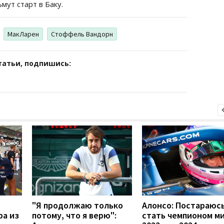
мут старт в Баку.
МакЛарен
Стоффель Вандорн
татьи, подпишись:
"Я продолжаю только
Алонсо: Постараюс
ра из
потому, что я верю":
стать чемпионом ми