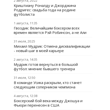
2 августа, 20:22
Криштиану Роналду и Джорджина
Родригес: свадьба года на родине
футболиста
1 августа, 11:35
Гвоздик: Величайшим боксером всех
времен является Рэй Робинсон, а не Али
31 июля, 20:25
Михаил Мудрик: Отмена дисквалификации
- новый шаг в моей карьере
2 августа, 14:35
Мудрик готов вернуться в большой
футбол: мнение бывшего тренера
31 июля, 12:50
В команде Усика раскрыли, кто станет
следующим соперником чемпиона
4 августа, 12:38
Боксерский бой века между Джошуа и
Фьюри перенесен в США