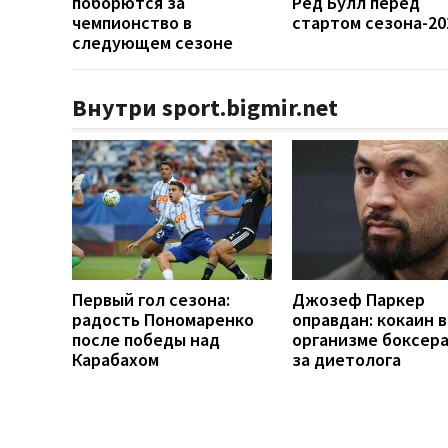
поборются за
Ред Булл перед
чемпионство в
стартом сезона-20
следующем сезоне
Внутри sport.bigmir.net
Первый гол сезона:
Джозеф Паркер
радость Пономаренко
оправдан: кокаин в
после победы над
организме боксера 
Карабахом
за диетолога