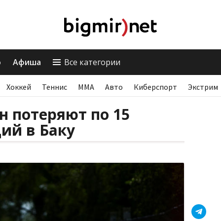
о
Афиша
Все категории
Хоккей
Теннис
ММА
Авто
Киберспорт
Экстрим
н потеряют по 15
ий в Баку