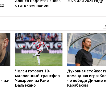
Алонсо надеется снова
2023 или 2024 году
22
стать чемпионом
Челси готовит 19-
Духовная стойкость
миллионный трансфер
командная игра: Ко
- из-
Чаваррии из Райо
- о победе Динамо 
Вальекано
Карабахом