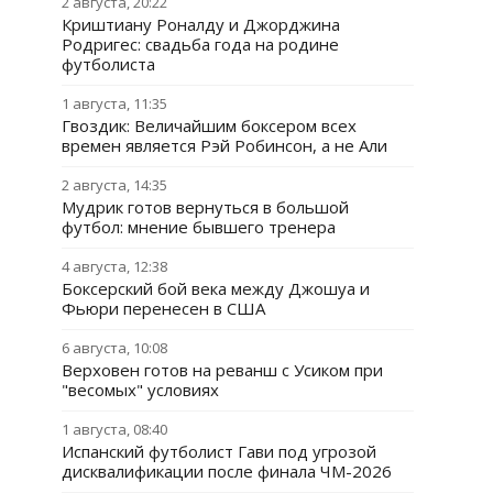
2 августа, 20:22
Криштиану Роналду и Джорджина
Родригес: свадьба года на родине
футболиста
1 августа, 11:35
Гвоздик: Величайшим боксером всех
времен является Рэй Робинсон, а не Али
2 августа, 14:35
Мудрик готов вернуться в большой
футбол: мнение бывшего тренера
4 августа, 12:38
Боксерский бой века между Джошуа и
Фьюри перенесен в США
6 августа, 10:08
Верховен готов на реванш с Усиком при
"весомых" условиях
1 августа, 08:40
Испанский футболист Гави под угрозой
дисквалификации после финала ЧМ-2026