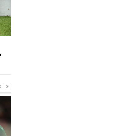
Украина U-19 вышла в
Молодежная сборна
элит-раунд отбора
Украины не смогла
ю
ЧЕ-2023, благодаря
переиграть
разгромной победе над
сверстников из Изр
Кипром