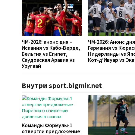
ЧМ-2026: анонс дня –
ЧМ-2026: Анонс дн
Испания vs Кабо-Верде,
Германия vs Кюрас
Бельгия vs Египет,
Нидерланды vs Яп
Саудовская Аравия vs
Кот-д’Ивуар vs Эк
Уругвай
Внутри sport.bigmir.net
Команды Формулы-1
отвергли предложение