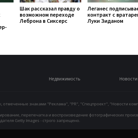
Шак рассказал правду о
Леганес подписыва
к
возможном переходе
контракт с вратаре
Леброна в Сиксерс
Луки Зиданом
ер-
Недвижимость
Новости
 отмеченные знаками "Реклама", "PR", "Спецпроект", "Новости комп
ирование, перепечатка и воспроизведение фотографических произ
ателя Getty Images - строго запрещено.