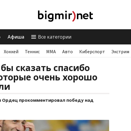
о
Афиша
Все категории
Хоккей
Теннис
ММА
Авто
Киберспорт
Экстрим
 бы сказать спасибо
оторые очень хорошо
ли
н Ордец прокомментировал победу над