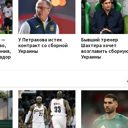
я —
У Петракова истек
Бывший тренер
ао,
контракт со сборной
Шахтера хочет
ония,
Украины
возглавить сборну
вадор
Украины