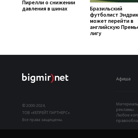
Пирелли о снижении
давления в шинах
Бразильский
футболист Эндри
может перейти в
английскую Премь
лигу
Афиша
Материалы,
© 2000-2024,
рекламы.
ТОВ «КЕПРЕЙТ ПАРТНЕРС».
Любое коп
Все права защищены.
правооблад