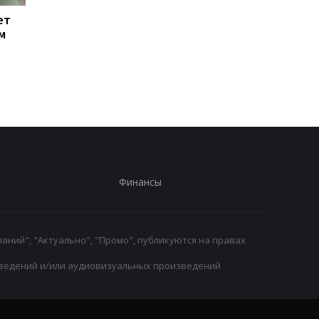
ет
Тибо Куртуа
Ливерпуль привлека
м
возвращается в игру:
защитника Барселон
подготовка к новому
Рональд Араухо гото
сезону в Реале
переходу
началась
Финансы
аний", "Актуально", "Промо", публикуются на правах
ведений и/или аудиовизуальных произведений