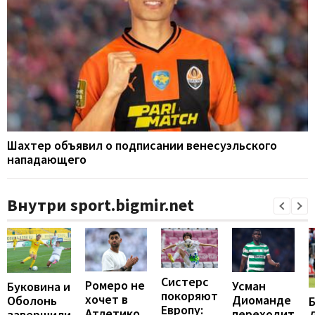
Шахтер объявил о подписании венесуэльского
нападающего
Внутри sport.bigmir.net
Систерс
Ромеро не
Усман
Буковина и
покоряют
хочет в
Диоманде
Оболонь
Европу:
Атлетико,
переходит
завершили