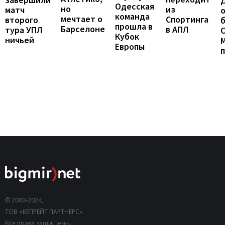
Одесская
но
из
матч
о
команда
мечтает о
Спортинга
второго
б
прошла в
Барселоне
в АПЛ
тура УПЛ
С
Кубок
ничьей
Европы
© 2000-2024,
ТОВ «КЕПРЕЙТ ПАРТНЕРС».
Все права защищены.