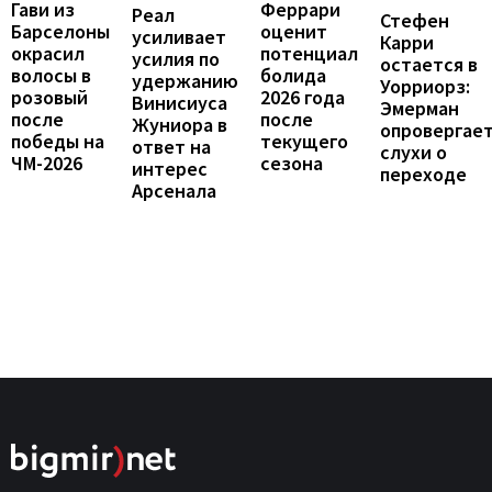
Феррари
Гави из
Реал
Стефен
оценит
Барселоны
усиливает
Карри
потенциал
окрасил
усилия по
остается в
болида
волосы в
удержанию
Уорриорз:
2026 года
розовый
Винисиуса
Эмерман
после
после
Жуниора в
опровергае
текущего
победы на
ответ на
слухи о
сезона
ЧМ-2026
интерес
переходе
Арсенала