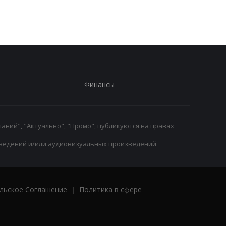
за диетолога
Вальекано
Финансы
аний", "Актуально", "Промо", публикуются на правах
ведений и/или аудиовизуальных произведений
льское Соглашение
|
Политика в сфере