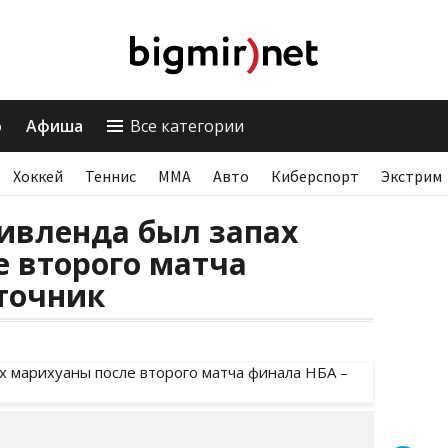
о
Афиша
Все категории
Хоккей
Теннис
ММА
Авто
Киберспорт
Экстрим
ивленда был запах
 второго матча
точник