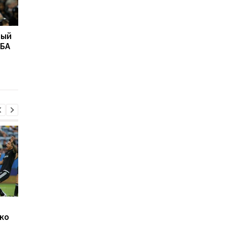
вый
"Это высший
Даллас намерен
НБА
комплимент": Карри
подписать Роуза
раскрыл секрет своей
точности в вирусном
видео
Джозеф Паркер
Челси готовит 19-
ко
оправдан: кокаин в
миллионный трансф
организме боксера - из-
Чаваррии из Райо