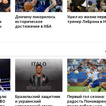
Дончичу покорилось
Ушел из жизни пер
м
историческое
тренер ЛеБрона в 
ы
достижение в НБА
дли:
Бразильский защитник
Первый гол сезона:
WBO
и украинский
радость Пономарен
бре
нападающий стали
после победы над