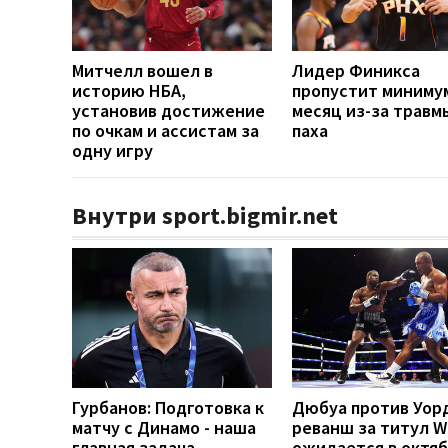
Митчелл вошел в
Лидер Финикса
историю НБА,
пропустит миниму
установив достижение
месяц из-за травм
по очкам и ассистам за
паха
одну игру
Внутри sport.bigmir.net
Гурбанов: Подготовка к
Дюбуа против Уор
матчу с Динамо - наша
реванш за титул 
главная задача
ожидается в октя