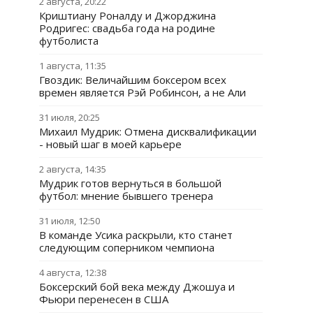
2 августа, 20:22
Криштиану Роналду и Джорджина
Родригес: свадьба года на родине
футболиста
1 августа, 11:35
Гвоздик: Величайшим боксером всех
времен является Рэй Робинсон, а не Али
31 июля, 20:25
Михаил Мудрик: Отмена дисквалификации
- новый шаг в моей карьере
2 августа, 14:35
Мудрик готов вернуться в большой
футбол: мнение бывшего тренера
31 июля, 12:50
В команде Усика раскрыли, кто станет
следующим соперником чемпиона
4 августа, 12:38
Боксерский бой века между Джошуа и
Фьюри перенесен в США