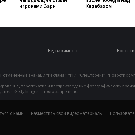
игроками Зари
Карабахом
Недвижимость
Новости
 отмеченные знаками "Реклама", "PR", "Спецпроект", "Новости комп
ирование, перепечатка и воспроизведение фотографических произ
ателя Getty Images - строго запрещено.
ться с нами
|
Разместить свои видеоматериалы
|
Пользовате