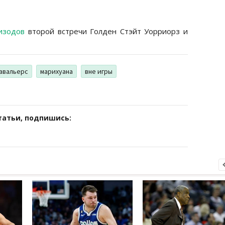
изодов
второй встречи Голден Стэйт Уорриорз и
авальерс
марихуана
вне игры
татьи, подпишись: