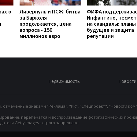
рах о
Ливерпуль и ПСЖ: битва
ФИФА поддержива
за Барколя
Инфантино, несмот
и
продолжается, цена
на скандалы: планы
вопроса - 150
будущее и защита
миллионов евро
репутации
Недвижимость
Новости
 отмеченные знаками "Реклама", "PR", "Спецпроект", "Новости комп
ирование, перепечатка и воспроизведение фотографических произ
ателя Getty Images - строго запрещено.