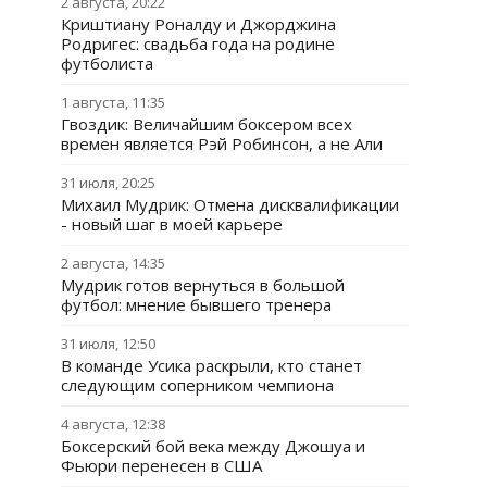
2 августа, 20:22
Криштиану Роналду и Джорджина
Родригес: свадьба года на родине
футболиста
1 августа, 11:35
Гвоздик: Величайшим боксером всех
времен является Рэй Робинсон, а не Али
31 июля, 20:25
Михаил Мудрик: Отмена дисквалификации
- новый шаг в моей карьере
2 августа, 14:35
Мудрик готов вернуться в большой
футбол: мнение бывшего тренера
31 июля, 12:50
В команде Усика раскрыли, кто станет
следующим соперником чемпиона
4 августа, 12:38
Боксерский бой века между Джошуа и
Фьюри перенесен в США