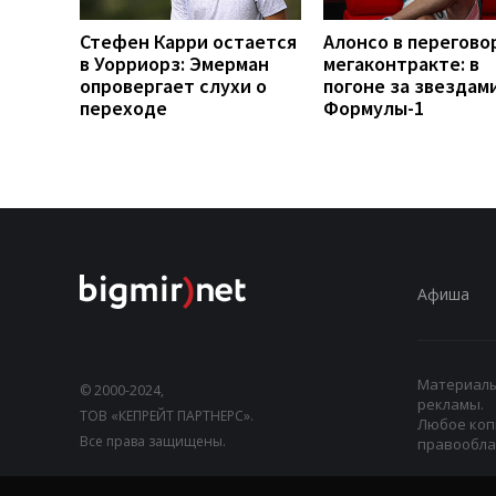
Стефен Карри остается
Алонсо в перегово
в Уорриорз: Эмерман
мегаконтракте: в
опровергает слухи о
погоне за звездам
переходе
Формулы-1
Афиша
Материалы,
© 2000-2024,
рекламы.
ТОВ «КЕПРЕЙТ ПАРТНЕРС».
Любое коп
Все права защищены.
правооблад