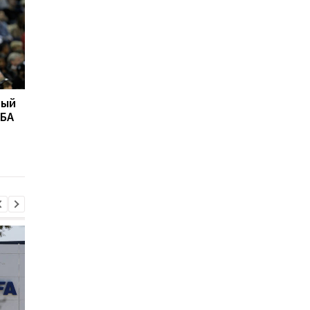
вый
"Это высший
Даллас намерен
НБА
комплимент": Карри
подписать Роуза
раскрыл секрет своей
точности в вирусном
видео