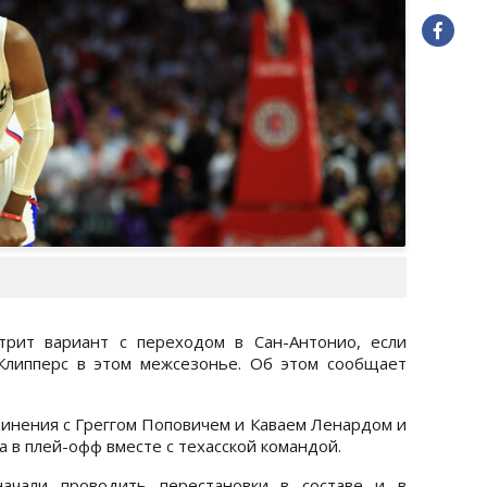
рит вариант с переходом в Сан-Антонио, если
Клипперс в этом межсезонье. Об этом сообщает
инения с Греггом Поповичем и Каваем Ленардом и
а в плей-офф вместе с техасской командой.
начали проводить перестановки в составе и в