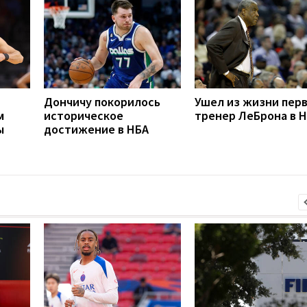
Дончичу покорилось
Ушел из жизни пер
м
историческое
тренер ЛеБрона в 
ы
достижение в НБА