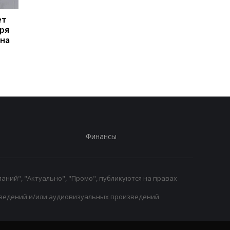
ет
Формула-1 и энергия:
Эвертон привлекает
ря
почему гонщики не
силу Арсенала:
 на
контролируют
Кристиан Нергор
полностью энергию?
становится новым
полузащитником кл
Финансы
аний", "Актуально", "Промо", публикуются на правах
ведений и/или аудиовизуальных произведений