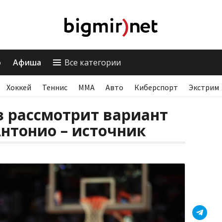
о
Афиша
Все категории
Хоккей
Теннис
ММА
Авто
Киберспорт
Экстрим
з рассмотрит вариант
Антонио – источник