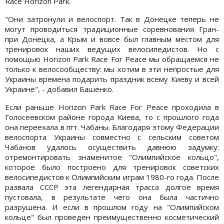
Race Horizon Park.
"Они затронули и велоспорт. Так в Донецке теперь не
могут проводиться традиционные соревнования Гран-
при Донецка, а Крым и вовсе был главным местом для
тренировок наших ведущих велосипедистов. Но с
помощью Horizon Park Race For Peace мы обращаемся не
только к велосообществу: мы хотим в эти непростые для
Украины времена подарить праздник всему Киеву и всей
Украине", - добавил Башенко.
Если раньше Horizon Park Race For Peace проходила в
Голосеевском районе города Киева, то с прошлого года
она переехала в пгт. Чабаны. Благодаря этому Федерации
велоспорта Украины совместно с сельским советом
Чабанов удалось осуществить давнюю задумку:
отремонтировать знаменитое "Олимпийское кольцо",
которое было построено для тренировок советских
велосипедистов к Олимпийским играм 1980-го года. После
развала СССР эта легендарная трасса долгое время
пустовала, в результате чего она была частично
разрушена. И если в прошлом году на "Олимпийском
кольце" был проведен преимущественно косметический