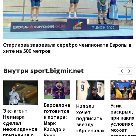
Старикова завоевала серебро чемпионата Европы в
хите на 500 метров
Внутри sport.bigmir.net
Барселона
Усик
Наполи
Экс-агент
готовится
раскрыл,
хочет
Неймара
к потере:
при каких
подписать
сделал
Марк
условиях
звезду
неожиданное
Касадо и
может
«Арсенала»
признание о
Руни
завершит