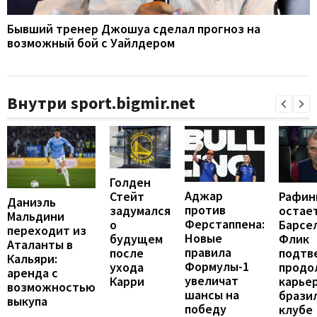
Бывший тренер Джошуа сделал прогноз на
возможный бой с Уайлдером
Внутри sport.bigmir.net
Голден
Аджар
Рафин
Стейт
Даниэль
против
остает
задумался
Мальдини
Ферстаппена:
Барсе
о
переходит из
Новые
Флик
будущем
Аталанты в
правила
подтв
после
Кальяри:
Формулы-1
продо
ухода
аренда с
увеличат
карье
Карри
возможностью
шансы на
брази
выкупа
победу
клубе