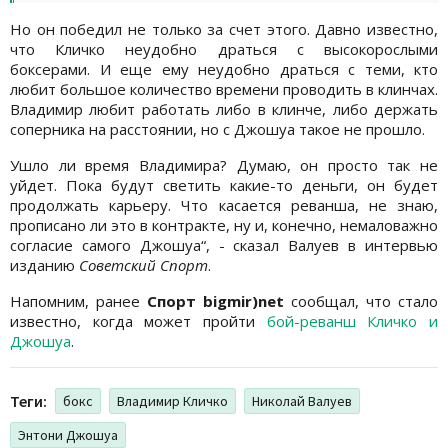
Но он победил не только за счет этого. Давно известно,
что Кличко неудобно драться с высокорослыми
боксерами. И еще ему неудобно драться с теми, кто
любит большое количество времени проводить в клинчах.
Владимир любит работать либо в клинче, либо держать
соперника на расстоянии, но с Джошуа такое не прошло.
Ушло ли время Владимира? Думаю, он просто так не
уйдет. Пока будут светить какие-то деньги, он будет
продолжать карьеру. Что касается реванша, не знаю,
прописано ли это в контракте, ну и, конечно, немаловажно
согласие самого Джошуа“, - сказал Валуев в интервью
изданию
Советский Спорт
.
Напомним, ранее
Спорт bigmir)net
сообщал, что стало
известно, когда может пройти
бой-реванш Кличко и
Джошуа
.
Теги:
бокс
Владимир Кличко
Николай Валуев
Энтони Джошуа