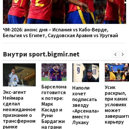
ЧМ-2026: анонс дня – Испания vs Кабо-Верде,
Бельгия vs Египет, Саудовская Аравия vs Уругвай
Внутри sport.bigmir.net
Барселона
Усик
Наполи
Экс-агент
готовится
раскрыл,
хочет
Неймара
к потере:
при каких
подписать
сделал
Марк
условиях
звезду
неожиданное
Касадо и
может
«Арсенала»
признание о
Руни
завершит
вместо
трансферном
Бардагжи
карьеру
Лукаку
рынке
на грани