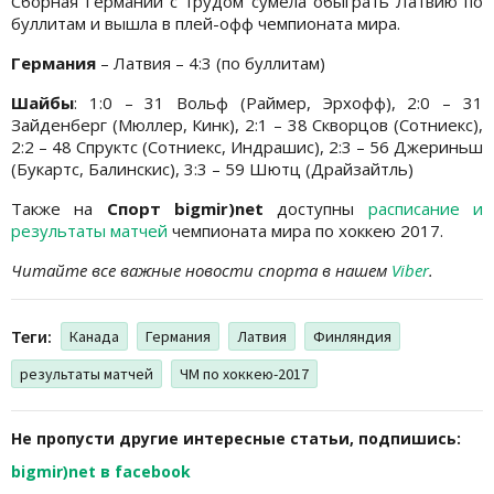
Сборная Германии с трудом сумела обыграть Латвию по
буллитам и вышла в плей-офф чемпионата мира.
Германия
– Латвия – 4:3 (по буллитам)
Шайбы
: 1:0 – 31 Вольф (Раймер, Эрхофф), 2:0 – 31
Зайденберг (Мюллер, Кинк), 2:1 – 38 Скворцов (Сотниекс),
2:2 – 48 Спруктс (Сотниекс, Индрашис), 2:3 – 56 Джериньш
(Букартс, Балинскис), 3:3 – 59 Шютц (Драйзайтль)
Также на
Спорт bigmir)net
доступны
расписание и
результаты матчей
чемпионата мира по хоккею 2017.
Читайте все важные новости спорта в нашем
Viber
.
Теги:
Канада
Германия
Латвия
Финляндия
результаты матчей
ЧМ по хоккею-2017
Не пропусти другие интересные статьи, подпишись:
bigmir)net в facebook