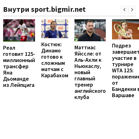
Внутри sport.bigmir.net
Костюк:
Подрез
Маттиас
Реал
Динамо
завершае
Яйссле: от
готовит 125-
готово к
участие в
Аль-Ахли к
миллионный
сложным
турнире
Ньюкаслу,
трансфер
матчам с
WTA 125:
новый
Яна
Карабахом
поражени
главный
Дьоманде
от
тренер
из Лейпцига
Бандекки 
английского
Варшаве
клуба