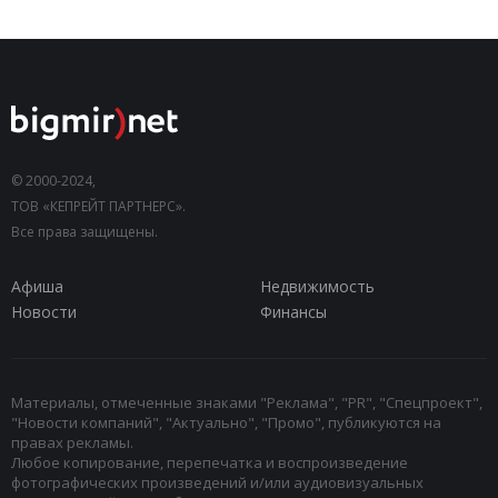
© 2000-2024,
ТОВ «КЕПРЕЙТ ПАРТНЕРС».
Все права защищены.
Афиша
Недвижимость
Новости
Финансы
Материалы, отмеченные знаками "Реклама", "PR", "Спецпроект",
"Новости компаний", "Актуально", "Промо", публикуются на
правах рекламы.
Любое копирование, перепечатка и воспроизведение
фотографических произведений и/или аудиовизуальных