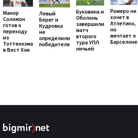
Ромеро не
Буковина и
Манор
Левый
хочет в
Оболонь
Соломон
Берег и
Атлетико,
завершили
готов к
Кудровка
но
матч
переходу
не
мечтает о
второго
из
определили
Барселоне
тура УПЛ
Тоттенхэма
победителя
ничьей
в Вест Хэм