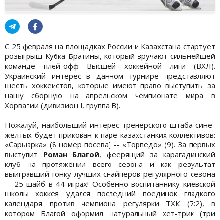
С 25 февраля на площадках России и Казахстана стартует
розыгрыш Кубка Братины, который вручают сильнейшей
команде плей-офф Высшей хоккейной лиги (ВХЛ).
Украинский интерес в данном турнире представляют
шесть хоккеистов, которые имеют право выступить за
нашу сборную на апрельском чемпионате мира в
Хорватии (дивизион I, группа B).
Пожалуй, наибольший интерес тренерского штаба сине-
желтых будет прикован к паре казахстанких коллективов:
«Сарыарка» (8 номер посева) -- «Торпедо» (9). За первых
выступит
Роман Благой
, феерящий за карагадинский
клуб на протяжении всего сезона и как результат
выигравший гонку лучших снайперов регулярного сезона
-- 25 шайб в 44 играх! Особенно воспитаннику киевской
школы хоккея удался последний поединок гладкого
календаря против чемпиона регулярки ТХК (7:2), в
котором Благой оформил натуральный хет-трик (три