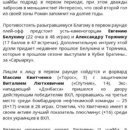
шайбы подряд) в первом периоде, при этом дважды
забросив в меньшинстве! Интересно, что свой второй гол
из своей зоны Роман запомнит на долгие годы.
Противостоять разыгравшемуся Благому в первом раунде
плей-офф предстоит усть-каменогорцам
Евгению
Белухину
(22 очка в 48 играх) и
Александру Торянику
(17 баллов в 47 встречах). Дополнительную интригу этой
дуэли придает недавнее прошлое Белухина и Торяника,
которые в прошлом сезоне выступали в Кубке Братины...
за «Сарыарку».
Лицом к лицу в первом раунде сойдутся и форвард
Максим Квитченко
(«Торос», 3) с защитником
Виталием Люткевичем
(«Спутник», 14). Экс-
нападающий «Донбасса» пришелся ко двору
действующим победителям ВХЛ, прорвавшись на третье
место среди бомбардиров нефтекамской команды -- 25
(8+17) очков в 28 играх. Отметим, что Квитченко имеет в
своем активе лучший показатель плюс/минус (+16) среди
всех украинцев в ВХЛ.
Ветеран украинского хоккея Люткевич (1 шайба, 6