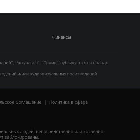
Финансы
аний", "Актуально", "Промо", публикуются на правах
ведений и/или аудиовизуальных произведений
льское Соглашение
|
Политика в сфере
реальных людей, непосредственно или косвенно
ут заблокированы.