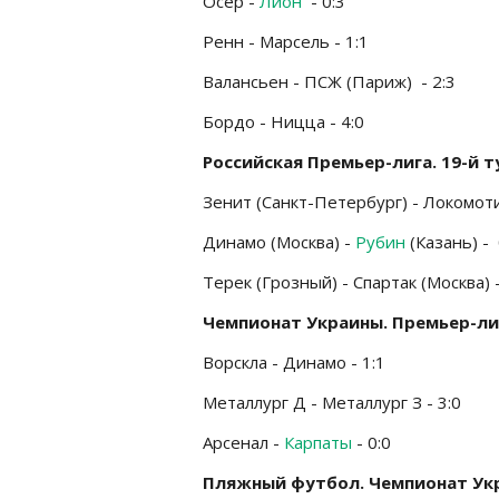
Осер -
Лион
- 0:3
Ренн - Марсель - 1:1
Валансьен - ПСЖ (Париж) - 2:3
Бордо - Ницца - 4:0
Российская Премьер-лига. 19-й т
Зенит (Санкт-Петербург) - Локомоти
Динамо (Москва) -
Рубин
(Казань) - 
Терек (Грозный) - Спартак (Москва) -
Чемпионат Украины. Премьер-лиг
Ворскла - Динамо - 1:1
Металлург Д - Металлург З - 3:0
Арсенал -
Карпаты
- 0:0
Пляжный футбол. Чемпионат Ук