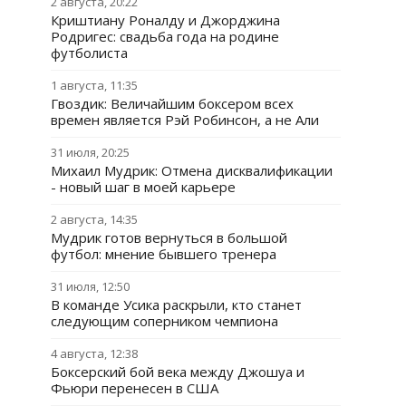
2 августа, 20:22
Криштиану Роналду и Джорджина
Родригес: свадьба года на родине
футболиста
1 августа, 11:35
Гвоздик: Величайшим боксером всех
времен является Рэй Робинсон, а не Али
31 июля, 20:25
Михаил Мудрик: Отмена дисквалификации
- новый шаг в моей карьере
2 августа, 14:35
Мудрик готов вернуться в большой
футбол: мнение бывшего тренера
31 июля, 12:50
В команде Усика раскрыли, кто станет
следующим соперником чемпиона
4 августа, 12:38
Боксерский бой века между Джошуа и
Фьюри перенесен в США