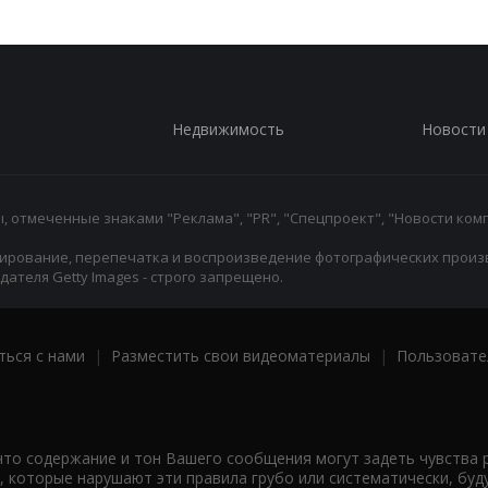
Недвижимость
Новости
 отмеченные знаками "Реклама", "PR", "Спецпроект", "Новости комп
ирование, перепечатка и воспроизведение фотографических произ
ателя Getty Images - строго запрещено.
ться с нами
|
Разместить свои видеоматериалы
|
Пользовате
что содержание и тон Вашего сообщения могут задеть чувства 
 которые нарушают эти правила грубо или систематически, буд