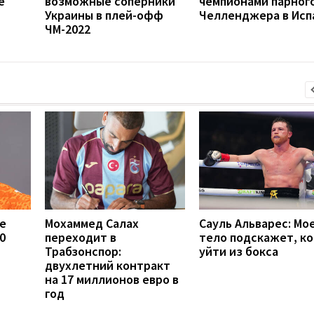
е
возможные соперники
чемпионами парног
Украины в плей-офф
Челленджера в Исп
ЧМ-2022
е
Мохаммед Салах
Сауль Альварес: Мо
0
переходит в
тело подскажет, ко
Трабзонспор:
уйти из бокса
двухлетний контракт
на 17 миллионов евро в
год