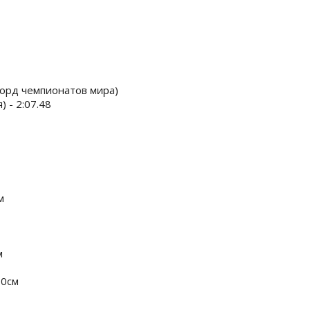
екорд чемпионатов мира)
 - 2:07.48
м
м
80см