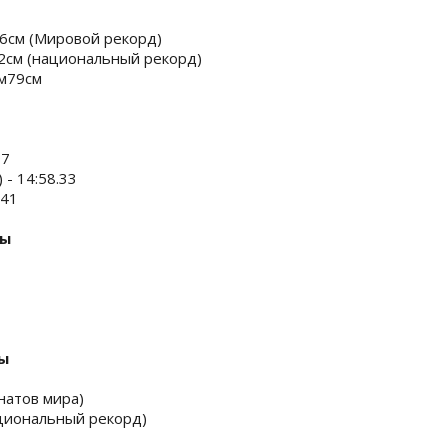
96см (Мировой рекорд)
12см (национальный рекорд)
4м79см
97
 - 14:58.33
.41
ны
ы
онатов мира)
ациональный рекорд)