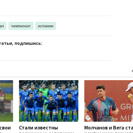
ал
чемпионат
испании
татьи, подпишись:
свои
Стали известны
Молчанов и Вега ст