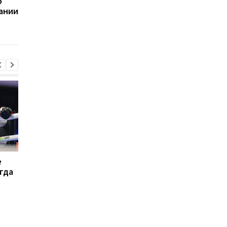
о
чемпионом Лиги
мастерский гол в
ании
наций-2020/21
ворота сборной
Испании в финале Л
наций
е
Гави из Барселоны
Реал усиливает усил
гда
окрасил волосы в
по удержанию
розовый после победы
Винисиуса Жуниора 
на ЧМ-2026
ответ на интерес
Арсенала