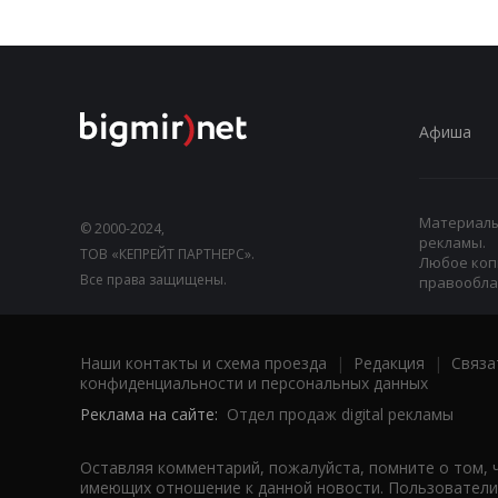
Афиша
Материалы,
© 2000-2024,
рекламы.
ТОВ «КЕПРЕЙТ ПАРТНЕРС».
Любое коп
Все права защищены.
правооблад
Наши контакты и схема проезда
|
Редакция
|
Связа
конфиденциальности и персональных данных
Реклама на сайте:
Отдел продаж digital рекламы
Оставляя комментарий, пожалуйста, помните о том, 
имеющих отношение к данной новости. Пользователи,