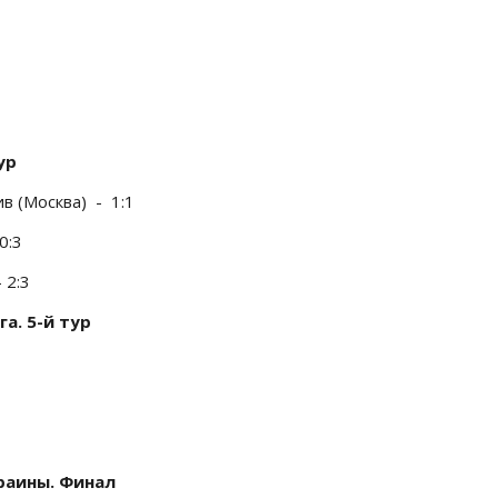
ур
в (Москва) - 1:1
0:3
 2:3
а. 5-й тур
раины. Финал