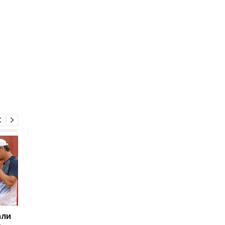
али
Сборная Франции стала
Бензема забил