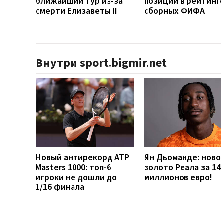
ближайший тур из-за
позиции в рейтинг
смерти Елизаветы II
сборных ФИФА
Внутри sport.bigmir.net
Новый антирекорд ATP
Ян Дьоманде: ново
Masters 1000: топ-6
золото Реала за 14
игроки не дошли до
миллионов евро!
1/16 финала