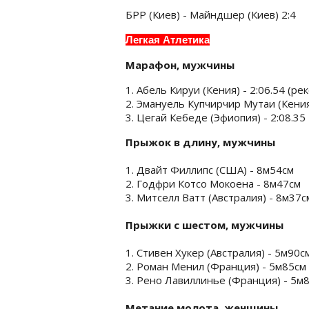
БРР (Киев) - Майндшер (Киев) 2:4
Легкая Атлетика
Марафон, мужчины
1. Абель Кируи (Кения) - 2:06.54 (р
2. Эмануель Купчирчир Мутаи (Кения)
3. Цегай Кебеде (Эфиопия) - 2:08.35
Прыжок в длину, мужчины
1. Двайт Филлипс (США) - 8м54см
2. Годфри Котсо Мокоена - 8м47см
3. Митселл Ватт (Австралия) - 8м37с
Прыжки с шестом, мужчины
1. Стивен Хукер (Австралия) - 5м90с
2. Роман Менил (Франция) - 5м85см
3. Рено Лавиллинье (Франция) - 5м
Метание молота, женщины