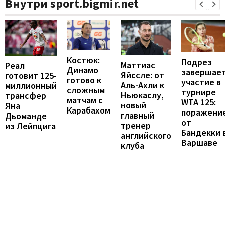
Внутри sport.bigmir.net
Костюк:
Подрез
Маттиас
Реал
Динамо
завершае
Яйссле: от
готовит 125-
готово к
участие в
Аль-Ахли к
миллионный
сложным
турнире
Ньюкаслу,
трансфер
матчам с
WTA 125:
новый
Яна
Карабахом
поражени
главный
Дьоманде
от
тренер
из Лейпцига
Бандекки 
английского
Варшаве
клуба