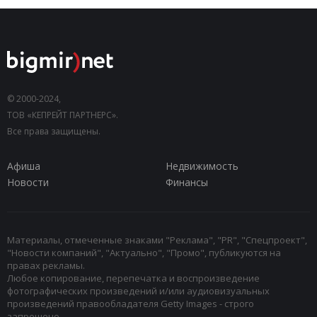
© 2000-2024,
ТОВ «КЕПРЕЙТ ПАРТНЕРС».
Все права защищены.
Афиша
Недвижимость
Новости
Финансы
Материалы, отмеченные знаками "Реклама", "PR", "Спецпроект",
"Новости компаний", "Актуально", "Промо", публикуются на
правах рекламы.
Любое копирование, перепечатка и воспроизведение
фотографических произведений и/или аудиовизуальных
произведений правообладателя Getty Images - строго
запрещено.