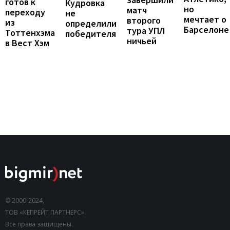
готов к
Кудровка
но
матч
переходу
не
мечтает о
второго
из
определили
Барселоне
тура УПЛ
Тоттенхэма
победителя
ничьей
в Вест Хэм
© 2000-2024,
ТОВ «КЕПРЕЙТ ПАРТНЕРС».
Все права защищены.