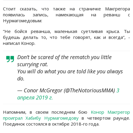
Стоит сказать, что также на страничке Макгрегора
появилась запись, намекающая на реванш с
Нурмагомедовым:
“Не бойся реванша, маленькая суетливая крыса. Ты
будешь делать то, что тебе говорят, как и всегда“, -
написал Конор.
Don’t be scared of the rematch you little
scurrying rat.
You will do what you are told like you always
do.
— Conor McGregor (@TheNotoriousMMA)
3
апреля 2019 г.
Напомним, в своем последнем бою
Конор Макгрегор
проиграл Хабибу Нурмагомедову
в четвертом раунде.
Поединок состоялся в октябре 2018-го года.