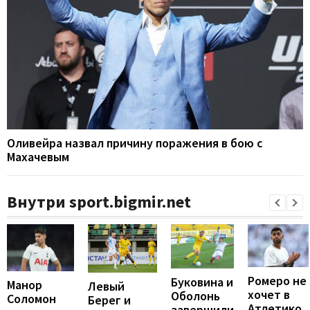
Оливейра назвал причину поражения в бою с
Махачевым
Внутри sport.bigmir.net
Ромеро не
Буковина и
Манор
Левый
хочет в
Оболонь
Соломон
Берег и
Атлетико,
завершили