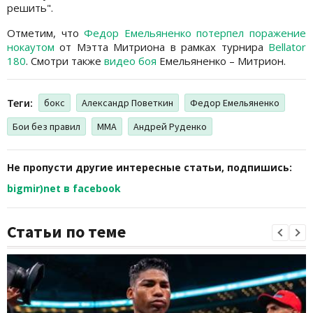
решить".
Отметим, что
Федор Емельяненко потерпел поражение
нокаутом
от Мэтта Митриона в рамках турнира
Bellator
180
. Смотри также
видео боя
Емельяненко – Митрион.
Теги:
бокс
Александр Поветкин
Федор Емельяненко
Бои без правил
MMA
Андрей Руденко
Не пропусти другие интересные статьи, подпишись:
bigmir)net в facebook
Статьи по теме