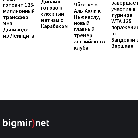
Динамо
завершае
Яйссле: от
готовит 125-
готово к
участие в
Аль-Ахли к
миллионный
сложным
турнире
Ньюкаслу,
трансфер
матчам с
WTA 125:
новый
Яна
Карабахом
поражени
главный
Дьоманде
от
тренер
из Лейпцига
Бандекки 
английского
Варшаве
клуба